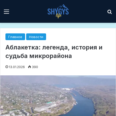
Мәзір
І
Главное
Новости
Аблакетка: легенда, история и
судьба микрорайона
13.01.2026
390