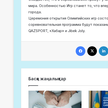
мира. Особенностью Игр станет то, что впе
города.
Церемония открытия Олимпийских игр состои
соревновательная программа будут показан
QAZSPORT, «Хабар» и Jibek Joly.
Facebook
X
Басқа жаңалықтар