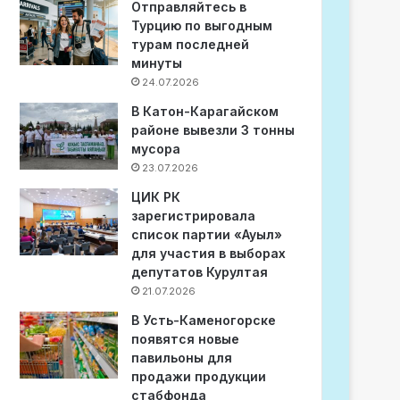
Отправляйтесь в
Турцию по выгодным
турам последней
минуты
24.07.2026
В Катон-Карагайском
районе вывезли 3 тонны
мусора
23.07.2026
ЦИК РК
зарегистрировала
список партии «Ауыл»
для участия в выборах
депутатов Курултая
21.07.2026
В Усть-Каменогорске
появятся новые
павильоны для
продажи продукции
стабфонда