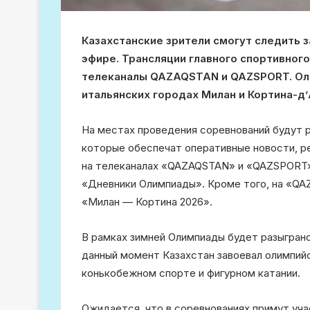
Казахстанские зрители смогут следить 
эфире. Трансляции главного спортивног
телеканалы QAZAQSTAN и QAZSPORT. Олим
итальянских городах Милан и Кортина-д
На местах проведения соревнований будут 
которые обеспечат оперативные новости, р
на телеканалах «QAZAQSTAN» и «QAZSPORT»
«Дневники Олимпиады». Кроме того, на «QA
«Милан — Кортина 2026».
В рамках зимней Олимпиады будет разыграно
данный момент Казахстан завоевал олимпий
конькобежном спорте и фигурном катании.
Ожидается, что в соревнованиях примут уча