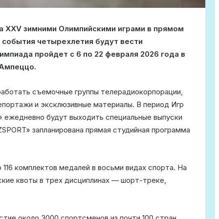
за XXV зимними Олимпийскими играми в прямом
о события четырехлетия будут вести
пиада пройдет с 6 по 22 февраля 2026 года в
’Ампеццо.
работать съемочные группы телерадиокорпорации,
епортажи и эксклюзивные материалы. В период Игр
 ежедневно будут выходить специальные выпуски
ZSPORT» запланирована прямая студийная программа
 116 комплектов медалей в восьми видах спорта. На
ские квоты в трех дисциплинах — шорт-треке,
стие около 3000 спортсменов из почти 100 стран