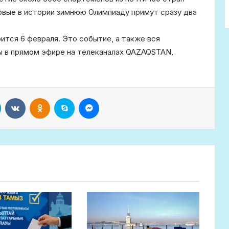
рвые в истории зимнюю Олимпиаду примут сразу два
тся 6 февраля. Это событие, а также вся
ы в прямом эфире на телеканалах QAZAQSTAN,
LinkedIn
VKontakte
Odnoklassniki
Skype
Messenger