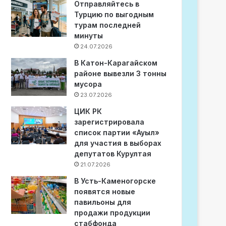
Отправляйтесь в
Турцию по выгодным
турам последней
минуты
24.07.2026
В Катон-Карагайском
районе вывезли 3 тонны
мусора
23.07.2026
ЦИК РК
зарегистрировала
список партии «Ауыл»
для участия в выборах
депутатов Курултая
21.07.2026
В Усть-Каменогорске
появятся новые
павильоны для
продажи продукции
стабфонда