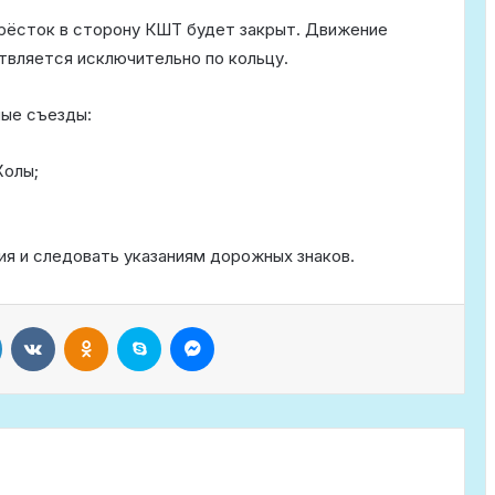
крёсток в сторону КШТ будет закрыт. Движение
твляется исключительно по кольцу.
ные съезды:
Жолы;
я и следовать указаниям дорожных знаков.
LinkedIn
VKontakte
Odnoklassniki
Skype
Messenger