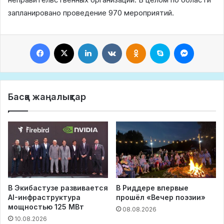
запланировано проведение 970 мероприятий.
Facebook
X
LinkedIn
VKontakte
Odnoklassniki
Skype
Messeng
Басқа жаңалықтар
В Экибастузе развивается
В Риддере впервые
AI-инфраструктура
прошёл «Вечер поэзии»
мощностью 125 МВт
08.08.2026
10.08.2026