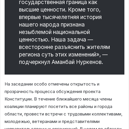
государственная граница как
высшие ценности. Кроме того,
впервые тысячелетняя история
нашего народа признана
незыблемой национальной
ценностью. Наша задача —
всесторонне разъяснить жителям
региона суть этих изменений», —
подчеркнул Аманбай Нуркенов.
На заседании особо отмечены открытость и
прозрачность процесса обсуждения проекта
Конституции. В течение ближайшего месяца члены
коалиции планируют посетить все районы и города
области, провести встречи с трудовыми коллективами,
молодежью, ветеранами и представителями
неправительственных организаций. В целом по области