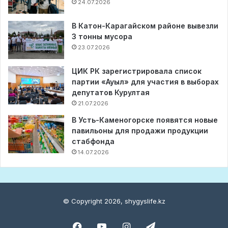
24.07.2026
В Катон-Карагайском районе вывезли
3 тонны мусора
23.07.2026
ЦИК РК зарегистрировала список
партии «Ауыл» для участия в выборах
депутатов Курултая
21.07.2026
В Усть-Каменогорске появятся новые
павильоны для продажи продукции
стабфонда
14.07.2026
© Copyright 2026, shygyslife.kz
Facebook
YouTube
Instagram
Telegram