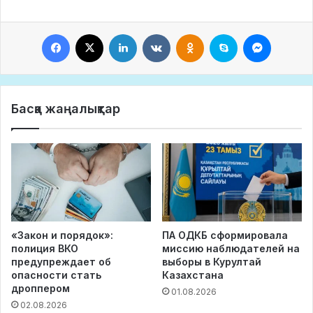
Facebook
X
LinkedIn
VKontakte
Odnoklassniki
Skype
Messeng
Басқа жаңалықтар
«Закон и порядок»:
ПА ОДКБ сформировала
полиция ВКО
миссию наблюдателей на
предупреждает об
выборы в Курултай
опасности стать
Казахстана
дроппером
01.08.2026
02.08.2026