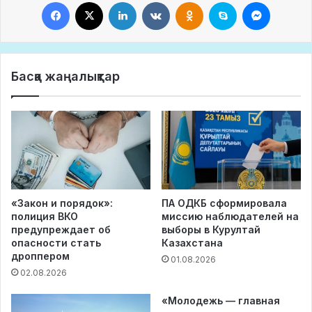
Facebook
X
LinkedIn
VKontakte
Odnoklassniki
Skype
Messeng
Басқа жаңалықтар
«Закон и порядок»:
ПА ОДКБ сформировала
полиция ВКО
миссию наблюдателей на
предупреждает об
выборы в Курултай
опасности стать
Казахстана
дроппером
01.08.2026
02.08.2026
«Молодежь — главная