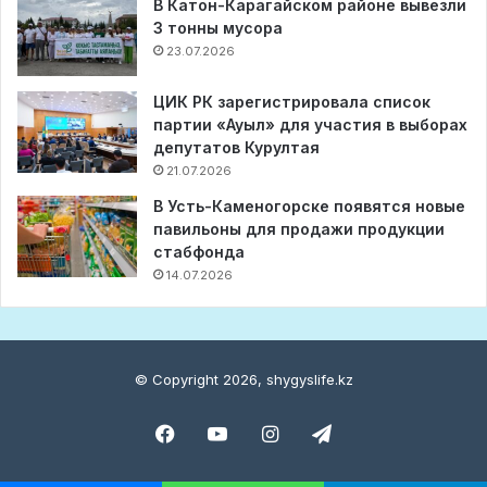
В Катон-Карагайском районе вывезли
3 тонны мусора
23.07.2026
ЦИК РК зарегистрировала список
партии «Ауыл» для участия в выборах
депутатов Курултая
21.07.2026
В Усть-Каменогорске появятся новые
павильоны для продажи продукции
стабфонда
14.07.2026
© Copyright 2026, shygyslife.kz
Facebook
YouTube
Instagram
Telegram