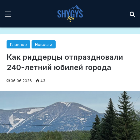
Мәзір
І
Главное
Новости
Как риддерцы отпраздновали
240-летний юбилей города
06.06.2026
43