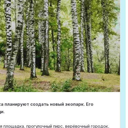
а планируют создать новый экопарк. Его
и.
я площадка, прогулочный пирс, верёвочный городок,