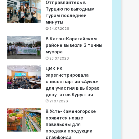
Отправляйтесь в
Турцию по выгодным
турам последней
минуты
24.07.2026
В Катон-Карагайском
районе вывезли 3 тонны
мусора
23.07.2026
ЦИК РК
зарегистрировала
список партии «Ауыл»
для участия в выборах
депутатов Курултая
21.07.2026
В Усть-Каменогорске
появятся новые
павильоны для
продажи продукции
стабфонда