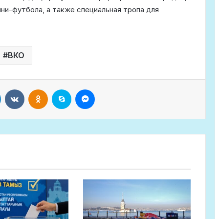
ини-футбола, а также специальная тропа для
ВКО
LinkedIn
VKontakte
Odnoklassniki
Skype
Messenger