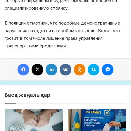
которые направлены в суд. Автомобиль водворен на
специализированную стоянку.
В полиции отметили, что подобные демонстративные
нарушения находятся на особом контроле. Водителю
грозит в том числе лишение права управления
транспортными средствами.
Facebook
X
LinkedIn
VKontakte
Odnoklassniki
Skype
Messeng
Басқа жаңалықтар