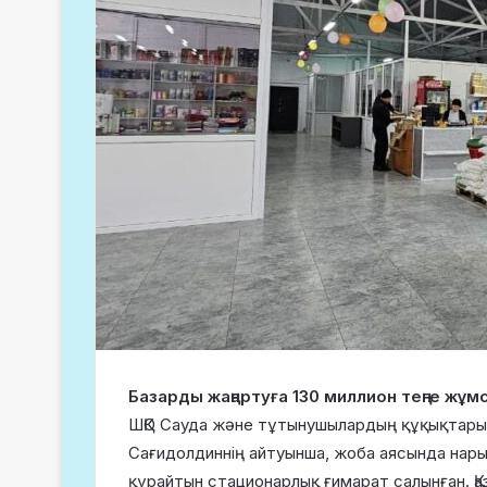
Базарды жаңартуға 130 миллион теңге жұм
ШҚО Сауда және тұтынушылардың құқықтарын
Сағидолдиннің айтуынша, жоба аясында нар
құрайтын стационарлық ғимарат салынған. Қ