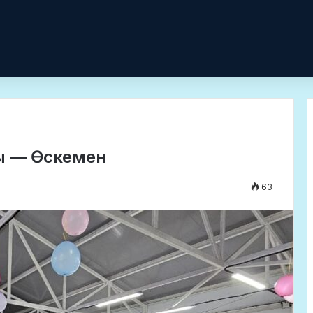
ы — Өскемен
63