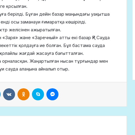
ге қосылған.
ға берілді. Бұған дейін базар маңындағы уақытша
енді осы заманауи ғимаратқа көшірілді.
ктр желісінен ажыратылған.
 «Заря» және «Заречный» атты екі базар ҚР Сауда
екеттік қолдауға ие болған. Бұл бастама сауда
қолайлы жағдай жасауға бағытталған.
 орналасқан. Жаңартылған нысан тұрғындар мен
ауи сауда алаңына айналып отыр.
LinkedIn
VKontakte
Odnoklassniki
Skype
Messenger