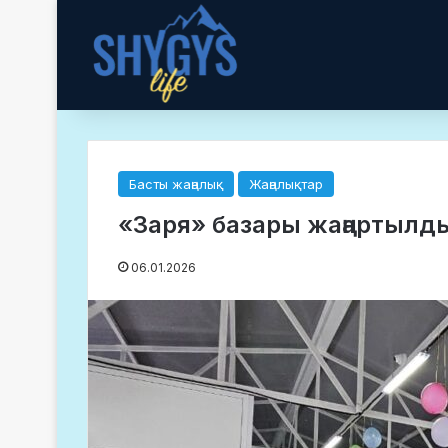
Басты жаңалық
Жаңалықтар
«Заря» базары жаңартылд
06.01.2026