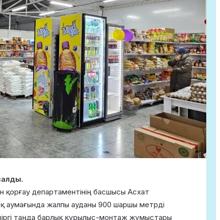
салды.
 қорғау департаментінің басшысы Асхат
ық аумағында жалпы ауданы 900 шаршы метрді
азіргі таңда барлық құрылыс-монтаж жұмыстары