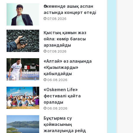
Өскеменде ашық аспан
астында концерт өтеді
07.08.2026
Қыстың қамын жаз
ойла: көмір бағасы
арзандайды
07.08.2026
«Алтай» өз алаңында
«Қызылжарды»
қабылдайды
06.08.2026
«Oskemen Life»
фестивалі қайта
оралады
06.08.2026
Бұқтырма су
қоймасының
жағалауында рейд