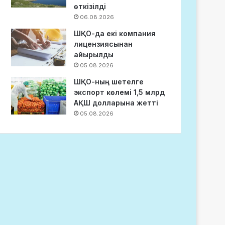
өткізілді
06.08.2026
ШҚО-да екі компания
лицензиясынан
айырылды
05.08.2026
ШҚО-ның шетелге
экспорт көлемі 1,5 млрд
АҚШ долларына жетті
05.08.2026