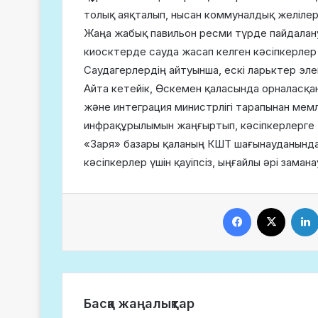
толық аяқталып, нысан коммуналдық желілер
Жаңа жабық павильон ресми түрде пайдалану
киосктерде сауда жасап келген кәсіпкерлер 
Саудагерлердің айтуынша, ескі ларьктер эле
Айта кетейік, Өскемен қаласында орналасқан
және интеграция министрлігі тарапынан мемл
инфрақұрылымын жаңғыртып, кәсіпкерлерге 
«Заря» базары қаланың КШТ шағынауданында
кәсіпкерлер үшін қауіпсіз, ыңғайлы әрі заман
Facebook
X
Басқа жаңалықтар