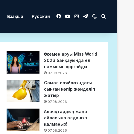
Facebook
YouTube
Instagram
Telegram
Switch skin
Іздеу
Қазақша
Русский
Өскемен аруы Miss World
2026 байқауында ел
намысын қорғайды
07.08.2026
Самал саябағындағы
сынған көпір жөнделіп
жатыр
07.08.2026
Алаяқтардың жаңа
айласына алданып
қалмаңыз!
07.08.2026