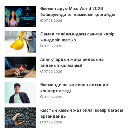
Өскемен аруы Miss World 2026
байқауында ел намысын қорғайды
07.08.2026
Самал саябағындағы сынған көпір
жөнделіп жатыр
07.08.2026
Алаяқтардың жаңа айласына
алданып қалмаңыз!
07.08.2026
Өскеменде ашық аспан астында
концерт өтеді
07.08.2026
Қыстың қамын жаз ойла: көмір бағасы
арзандайды
07.08.2026