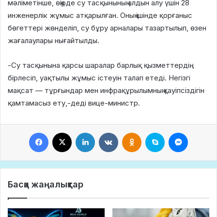
мәліметінше, өңірде су тасқынының алдын алу үшін 28
инженерлік жұмыс атқарылған. Оның ішінде қорғаныс
бөгеттері жөнделіп, су бұру арналары тазартылып, өзен
жағалаулары нығайтылды.
-Су тасқынына қарсы шаралар барлық қызметтердің
бірлесіп, уақтылы жұмыс істеуін талап етеді. Негізгі
мақсат — тұрғындар мен инфрақұрылымның қауіпсіздігін
қамтамасыз ету,-деді вице-министр.
Facebook
X
LinkedIn
VKontakte
Odnoklassniki
Skype
Messeng
Басқа жаңалықтар