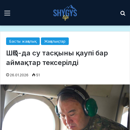
Мәзір
І
Басты жаңалық
Жаңалықтар
ШҚО-да су тасқыны қаупі бар
аймақтар тексерілді
26.01.2026
51