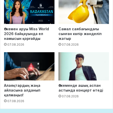
Өскемен аруы Miss World
Самал саябағындағы
2026 байқауында ел
сынған көпір жөнделіп
намысын қорғайды
жатыр
07.08.2026
07.08.2026
Алаяқтардың жаңа
Өскеменде ашық аспан
айласына алданып
астында концерт өтеді
қалмаңыз!
07.08.2026
07.08.2026