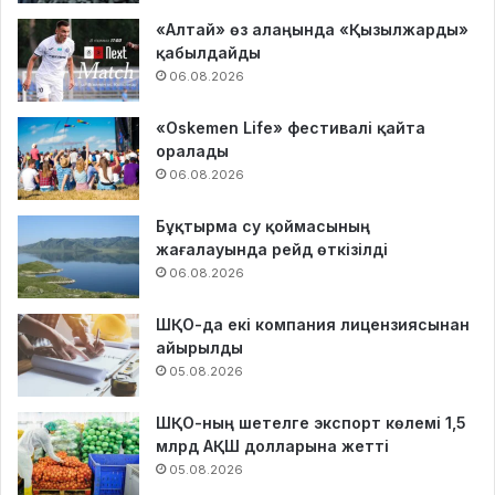
«Алтай» өз алаңында «Қызылжарды»
қабылдайды
06.08.2026
«Oskemen Life» фестивалі қайта
оралады
06.08.2026
Бұқтырма су қоймасының
жағалауында рейд өткізілді
06.08.2026
ШҚО-да екі компания лицензиясынан
айырылды
05.08.2026
ШҚО-ның шетелге экспорт көлемі 1,5
млрд АҚШ долларына жетті
05.08.2026