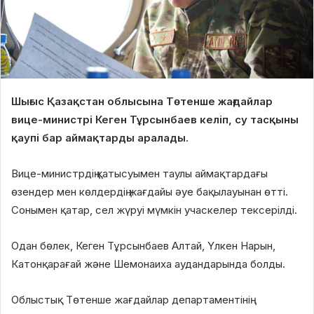
Шығыс Қазақстан облысына Төтенше жағдайлар
вице-министрі Кеген Тұрсынбаев келіп, су тасқыны
қаупі бар аймақтарды аралады.
Вице-министрдің қатысуымен таулы аймақтардағы
өзендер мен көлдердің жағдайы әуе бақылауынан өтті.
Сонымен қатар, сел жүруі мүмкін учаскелер тексерілді.
Одан бөлек, Кеген Тұрсынбаев Алтай, Үлкен Нарын,
Катонқарағай және Шемонаиха аудандарында болды.
Облыстық Төтенше жағдайлар департаментінің