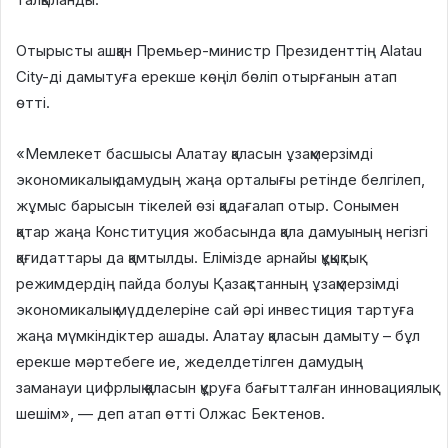
Отырысты ашқан Премьер-министр Президенттің Alatau
City-ді дамытуға ерекше көңіл бөліп отырғанын атап
өтті.
«Мемлекет басшысы Алатау қаласын ұзақмерзімді
экономикалық дамудың жаңа орталығы ретінде белгілеп,
жұмыс барысын тікелей өзі қадағалап отыр. Сонымен
қатар жаңа Конституция жобасында қала дамуының негізгі
қағидаттары да қамтылды. Елімізде арнайы құқықтық
режимдердің пайда болуы Қазақстанның ұзақмерзімді
экономикалық мүдделеріне сай әрі инвестиция тартуға
жаңа мүмкіндіктер ашады. Алатау қаласын дамыту – бұл
ерекше мәртебеге ие, жеделдетілген дамудың
заманауи цифрлық қаласын құруға бағытталған инновациялық
шешім», — деп атап өтті Олжас Бектенов.