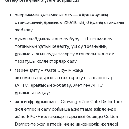
кезең-кезеңімен жүзеге асырылуда:
энергиямен қамтамасыз ету — «Арна» қосалқы
стансасының құрылысы 220/110 кВ, 6 қосалқы стансаны
жобалау;
сумен жабдықтау және су бұру – «Ынтымақ» су
тоғанының қуатын кеңейту, үш су тоғанының
құрылысы, ағын суды тазарту стансасы және су
таратушы коллекторлар салу;
газбен қамту – «Gate City-1» жаңа
автоматтандырылған газ тарату стансасының
(АГТС) құрылысын жобалау, Жетіген АГТС
құрылысын аяқтау;
жол инфрақұрылымы – Growing және Gate District-ке
жол өтпесін салу бойынша құжаттама әзірленуде
және EPC-F келісімшарттары шеңберінде Golden
District-те жол өтпесін және инженерлік желілері