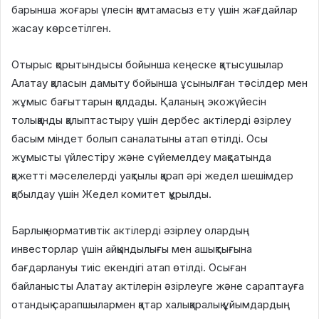
барынша жоғары үлесін қамтамасыз ету үшін жағдайлар
жасау көрсетілген.
Отырыс қорытындысы бойынша кеңеске қатысушылар
Алатау қаласын дамыту бойынша ұсынылған тәсілдер мен
жұмыс бағыттарын қолдады. Қаланың экожүйесін
толыққанды қалыптастыру үшін дербес актілерді әзірлеу
басым міндет болып саналатыны атап өтілді. Осы
жұмысты үйлестіру және сүйемелдеу мақсатында
қажетті мәселелерді уақтылы қарап әрі жедел шешімдер
қабылдау үшін Жедел комитет құрылды.
Барлық нормативтік актілерді әзірлеу олардың
инвесторлар үшін айқындылығы мен ашықтығына
бағдарлануы тиіс екендігі атап өтілді. Осыған
байланысты Алатау актілерін әзірлеуге және сараптауға
отандық сарапшылармен қатар халықаралық ұйымдардың