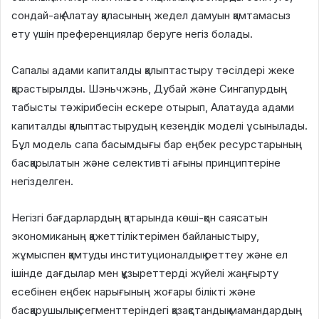
сондай-ақ Алатау қаласының жедел дамуын қамтамасыз
ету үшін преференциялар беруге негіз болады.
Сапалы адами капиталды қалыптастыру тәсілдері жеке
қарастырылды. Шэньчжэнь, Дубай және Сингапурдың
табысты тәжірибесін ескере отырып, Алатауда адами
капиталды қалыптастырудың кезеңдік моделі ұсынылады.
Бұл модель сапа басымдығы бар еңбек ресурстарының
басқарылатын және селективті ағыны принциптеріне
негізделген.
Негізгі бағдарлардың қатарында көші-қон саясатын
экономиканың қажеттіліктерімен байланыстыру,
жұмыспен қамтуды институционалдық реттеу және ел
ішінде дағдылар мен құзыреттерді жүйелі жаңғырту
есебінен еңбек нарығының жоғары білікті және
басқарушылық сегменттеріндегі қазақстандық мамандардың