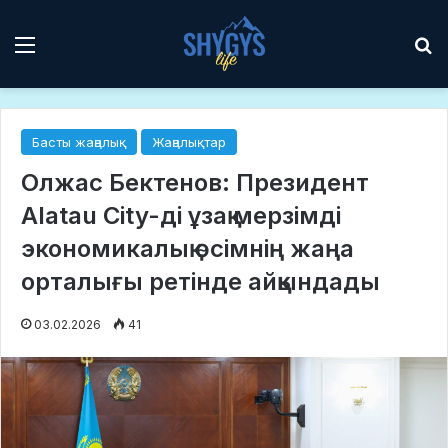
Мәзір
І
Басты жаңалық
Жаңалықтар
Олжас Бектенов: Президент
Alatau City-ді ұзақ мерзімді
экономикалық өсімнің жаңа
орталығы ретінде айқындады
03.02.2026
41