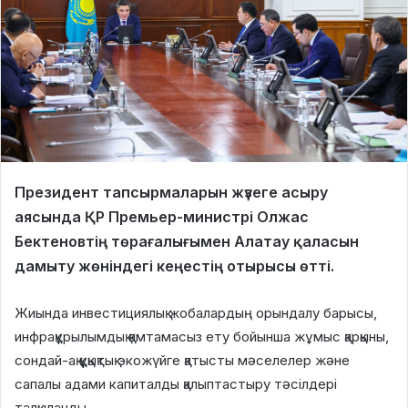
Президент тапсырмаларын жүзеге асыру
аясында ҚР Премьер-министрі Олжас
Бектеновтің төрағалығымен Алатау қаласын
дамыту жөніндегі кеңестің отырысы өтті.
Жиында инвестициялық жобалардың орындалу барысы,
инфрақұрылымдық қамтамасыз ету бойынша жұмыс қарқыны,
сондай-ақ құқықтық экожүйге қатысты мәселелер және
сапалы адами капиталды қалыптастыру тәсілдері
талқыланды.