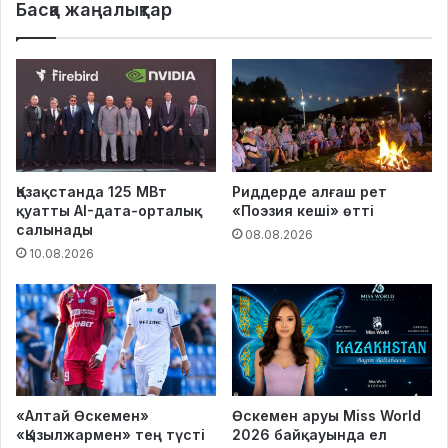
Басқа жаңалықтар
Қазақстанда 125 МВт
Риддерде алғаш рет
қуатты AI-дата-орталық
«Поэзия кеші» өтті
салынады
08.08.2026
10.08.2026
«Алтай Өскемен»
Өскемен аруы Miss World
«Қызылжармен» тең түсті
2026 байқауында ел