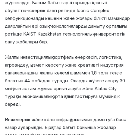
жүргізілуде. Басым бағыттар қатарында қаланың
сәулеттік-іскерлік өзегі ретінде Iconic Complex
көпфункционалды кешенін және жоғары білікті мамандар
даярлайтын әрі озық технологияларды дамыту орталығы
ретінде KAIST Kazakhstan технологиялық университетін
салу жобалары бар.
Жалпы инвестициялық портфель өнеркәсіп, логистика,
агроөңдеу, қызмет көрсету және креативті индустрия
салаларындағы жалпы көлемі шамамен 1,8 трлн теңге
болатын 44 жобадан тұрады. Оларды жүзеге асыру 30
мыңнан астам жұмыс орнын ашуға және Alatau City
тұрақты экономикалық орта қалыптастыруға мүмкіндік
береді.
Инженерлік және көлік инфрақұрылымын дамытуға баса
назар аударылды. Бірқатар бағыт бойынша жобалар