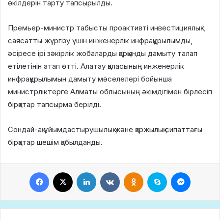
өкілдерін тарту тапсырылды.
Премьер-министр табысты проактивті инвестициялық
саясатты жүргізу үшін инженерлік инфрақұрылымды,
әсіресе ірі зәкірлік жобаларды қарқынды дамыту талап
етілетінін атап өтті. Алатау қаласының инженерлік
инфрақұрылымын дамыту мәселелері бойынша
министрліктерге Алматы облысының әкімдігімен бірлесіп
бірқатар тапсырма берілді.
Сондай-ақ ұйымдастырушылық және қаржылық сипаттағы
бірқатар шешім қабылданды.
Facebook
X
LinkedIn
VKontakte
Odnoklassniki
Skype
Messeng