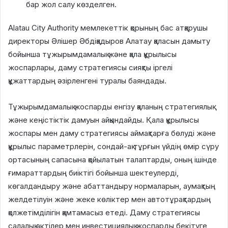
бар жол салу көзделген.
Alatau City Authority мемлекеттік қорының бас атқарушы
директоры Әлішер Әбдіқадыров Алатау қаласын дамыту
бойынша тұжырымдамалық және қала құрылысы
жоспарлары, даму стратегиясы сияқты іргелі
құжаттардың әзірленгені туралы баяндады.
Тұжырымдамалық жоспарды енгізу қаланың стратегиялық
және кеңістіктік дамуын айқындайды. Қала құрылысы
жоспары мен даму стратегиясы аймақтарға бөлуді және
құрылыс параметрлерін, сондай-ақ тұрғын үйдің өмір сүру
ортасының сапасына қойылатын талаптарды, оның ішінде
ғимараттардың биіктігі бойынша шектеулерді,
көгалдандыру және абаттандыру нормаларын, аумақтың
желдетілуін және жеке көліктер мен автотұрақтардың
қолжетімділігін қамтамасыз етеді. Даму стратегиясы
салалық актілер мен инвестициялық жоспарды бекітуге,