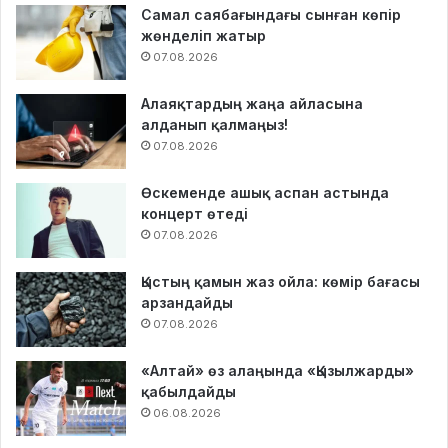
Самал саябағындағы сынған көпір
жөнделіп жатыр
07.08.2026
Алаяқтардың жаңа айласына
алданып қалмаңыз!
07.08.2026
Өскеменде ашық аспан астында
концерт өтеді
07.08.2026
Қыстың қамын жаз ойла: көмір бағасы
арзандайды
07.08.2026
«Алтай» өз алаңында «Қызылжарды»
қабылдайды
06.08.2026