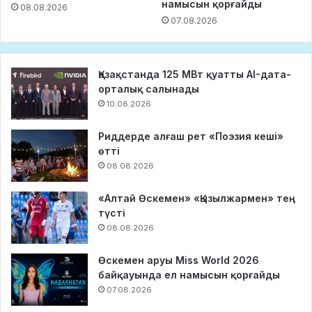
намысын қорғайды
08.08.2026
07.08.2026
Қазақстанда 125 МВт қуатты AI-дата-
орталық салынады
10.08.2026
Риддерде алғаш рет «Поэзия кеші»
өтті
08.08.2026
«Алтай Өскемен» «Қызылжармен» тең
түсті
08.08.2026
Өскемен аруы Miss World 2026
байқауында ел намысын қорғайды
07.08.2026