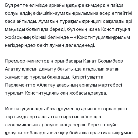
Бұл ретте елімізде арнайы құқықтық режимдердің пайда
болуы елдің әкімшілік-аумақтық құрылымына әсер етпейтіні
баса айтылды. Аумақтың тұрақтылық принципі сақталады әрі
маңызды болып қала береді, бұл оның жаңа Конституция
жобасының бірінші бөлімінде – «Конституциялық құрылым
негіздерінде» бекітілуімен дәлелденеді.
Премьер-министрдің орынбасары Қанат Бозымбаев
Алатау қаласын дамыту бағытында атқарылып жатқан
жұмыстар туралы баяндады. Қазіргі уақытта
Парламентте «Алатау қаласының арнаулы мәртебесі
туралы» Конституциялық заң жобасы қаралуда.
Институционалдық база құрумен қатар инвесторлар үшін
тартымды орта қалыптастыратын және қала
экономикасының өсуіне жаңа серпін беретін жүйе
құраушы жобаларды іске қосу бойынша практикалық жұмыс