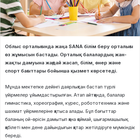
Облыс орталығында жаңа SANA білім беру орталығы
өз жұмысын бастады. Орталық балалардың жан-
жақты дамуына жағдай жасап, білім, өнер және
спорт бағыттары бойынша қызмет көрсетеді.
Мұнда мектепке дейінгі даярлықтан бастап түрлі
үйірмелер ұйымдастырылған. Атап айтқанда, балалар
гимнастика, хореография, күрес, робототехника және
шахмат үйірмелеріне қатыса алады. Бұл бағыттар
баланың ой-өрісін дамытып қана қоймай, шығармашылық
қабілеті мен дене дайындығын қатар жетілдіруге мүмкіндік
береді.