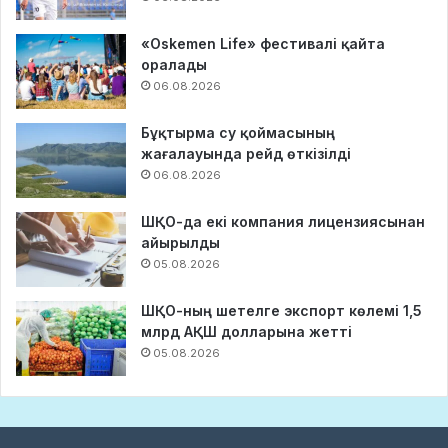
«Oskemen Life» фестивалі қайта
оралады
06.08.2026
Бұқтырма су қоймасының
жағалауында рейд өткізілді
06.08.2026
ШҚО-да екі компания лицензиясынан
айырылды
05.08.2026
ШҚО-ның шетелге экспорт көлемі 1,5
млрд АҚШ долларына жетті
05.08.2026