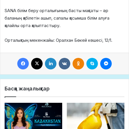
SANA білім беру орталығының басты мақсаты – әр
баланың қабілетін ашып, сапалы қосымша білім алуға
қолайлы орта қалыптастыру.
Орталықтың мекенжайы: Оралхан Бөкей көшесі, 12/1.
Facebook
X
LinkedIn
VKontakte
Odnoklassniki
Skype
Messeng
Басқа жаңалықтар