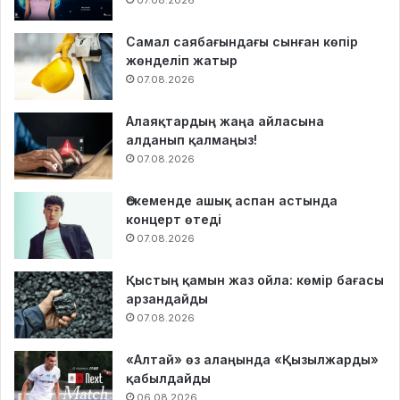
07.08.2026
Самал саябағындағы сынған көпір
жөнделіп жатыр
07.08.2026
Алаяқтардың жаңа айласына
алданып қалмаңыз!
07.08.2026
Өскеменде ашық аспан астында
концерт өтеді
07.08.2026
Қыстың қамын жаз ойла: көмір бағасы
арзандайды
07.08.2026
«Алтай» өз алаңында «Қызылжарды»
қабылдайды
06.08.2026