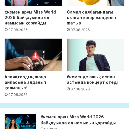
Өскемен аруы Miss World
Самал саябағындағы
2026 байқауында ел
сынған көпір жөнделіп
намысын қорғайды
жатыр
07.08.2026
07.08.2026
Алаяқтардың жаңа
Өскеменде ашық аспан
айласына алданып
астында концерт өтеді
қалмаңыз!
07.08.2026
07.08.2026
Өскемен аруы Miss World 2026
байқауында ел намысын қорғайды