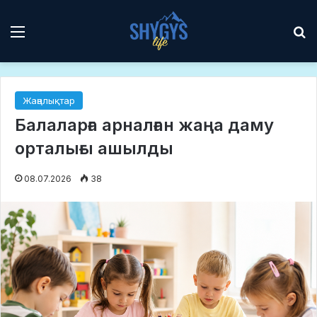
Мәзір
І
Жаңалықтар
Балаларға арналған жаңа даму
орталығы ашылды
08.07.2026
38