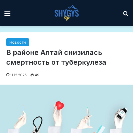
Мәзір
І
Новости
В районе Алтай снизилась
смертность от туберкулеза
11.12.2025
49