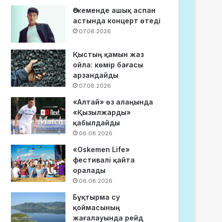
Өскеменде ашық аспан
астында концерт өтеді
07.08.2026
Қыстың қамын жаз
ойла: көмір бағасы
арзандайды
07.08.2026
«Алтай» өз алаңында
«Қызылжарды»
қабылдайды
06.08.2026
«Oskemen Life»
фестивалі қайта
оралады
06.08.2026
Бұқтырма су
қоймасының
жағалауында рейд