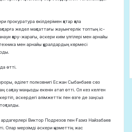
ери прокуратура өкілдерімен қатар қала
ақтарға жедел мақсаттағы жауынгерлік топтың іс-
науи қару-жарағы, әскери киім үлгілері мен арнайы
ехника мен арнайы құралдардың көрмесі
рды.
да өтті.
роры, әділет полковнигі Есжан Сыбанбаев сөз
аң сақтау маңызды екенін атап өтті. Ол кез келген
кертіп, әскердегі әлімжеттік пен өзге де заңсыз
тоқталды.
ардагерлері Виктор Подрезов пен Ғазиз Найзабаев
ті. Олар мерзімді әскери қызметтің жас