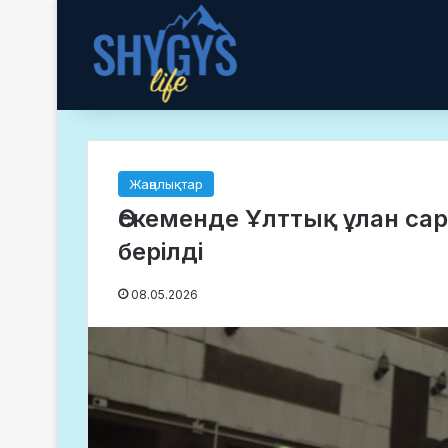
Жаңалықтар
Өскеменде Ұлттық ұлан са
берілді
08.05.2026