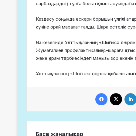
сарбаздардың тұлға болып қалыптасуындағы 
Кездесу соңында әскери борышын үлгілі атқар
күніне орай марапатталды. Шара естелік сур
Өз кезегінде Ұлттық ұланның «Шығыс» өңірл
Жұмағалиев профилактикалық іс-шараға қатысқа
жеке құрам тәрбиесіндегі маңызы зор екенін 
Ұлттық ұланның «Шығыс» өңірлік қолбасшылығ
Facebook
X
Басқа жаңалықтар