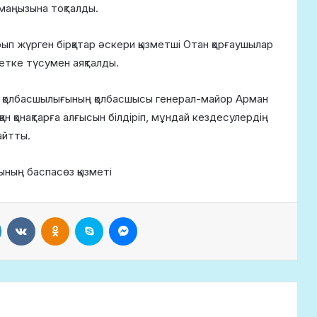
маңызына тоқталды.
ып жүрген бірқатар әскери қызметші Отан қорғаушылар
етке түсумен аяқталды.
ік қолбасшылығының қолбасшысы генерал-майор Арман
н қонақтарға алғысын білдіріп, мұндай кездесулердің
айтты.
ының баспасөз қызметі
LinkedIn
VKontakte
Odnoklassniki
Skype
Messenger