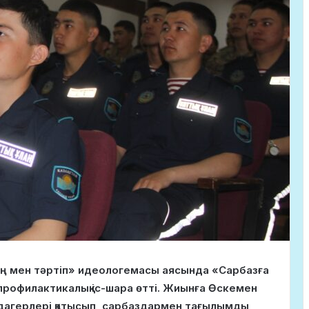
Заң мен тәртіп» идеологемасы аясында «Сарбазға
профилактикалық іс-шара өтті. Жиынға Өскемен
дагерлері қатысып, сарбаздармен тағылымды