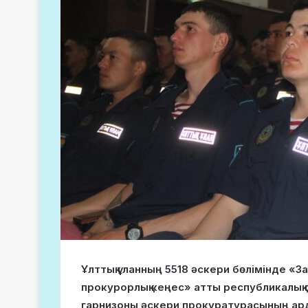
Ұлттық ұланның 5518 әскери бөлімінде «
прокурорлық кеңес» атты республикалық 
гарнизоны әскери прокуратурасының ар