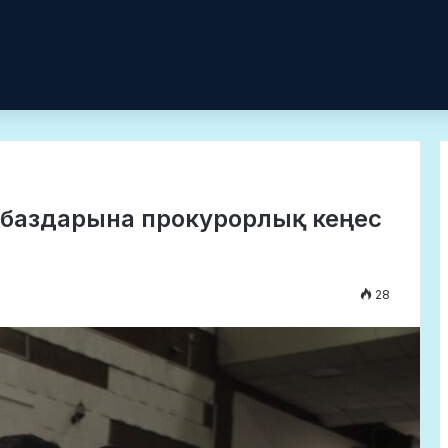
рбаздарына прокурорлық кеңес
28