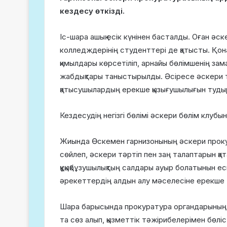
кездесу өткізді.
Іс-шара ашық есік күнінен басталды. Оған әск
колледждерінің студенттері де қатысты. Қон
қимылдары көрсетіліп, арнайы бөлімшенің зама
жабдықтары таныстырылды. Әсіресе әскери т
қатысушылардың ерекше қызығушылығын туды
Кездесудің негізгі бөлімі әскери бөлім клубын
Жиында Өскемен гарнизонының әскери проку
сөйлеп, әскери тәртіп пен заң талаптарын қат
құқықбұзушылықтың салдары ауыр болатынын ес
әрекеттердің алдын алу мәселесіне ерекше 
Шара барысында прокуратура органдарының 
та сөз алып, қызметтік тәжірибелерімен бөліс