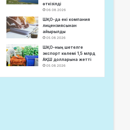
өткізілді
06.08.2026
ШҚО-да екі компания
лицензиясынан
айырылды
05.08.2026
ШҚО-ның шетелге
экспорт көлемі 1,5 млрд
АҚШ долларына жетті
05.08.2026