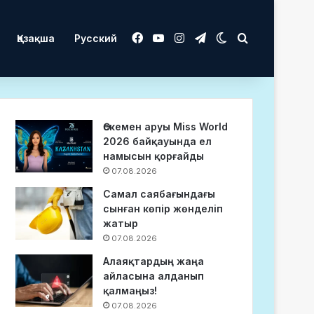
Facebook
YouTube
Instagram
Telegram
Switch skin
Іздеу
Қазақша
Русский
Өскемен аруы Miss World
2026 байқауында ел
намысын қорғайды
07.08.2026
Самал саябағындағы
сынған көпір жөнделіп
жатыр
07.08.2026
Алаяқтардың жаңа
айласына алданып
қалмаңыз!
07.08.2026