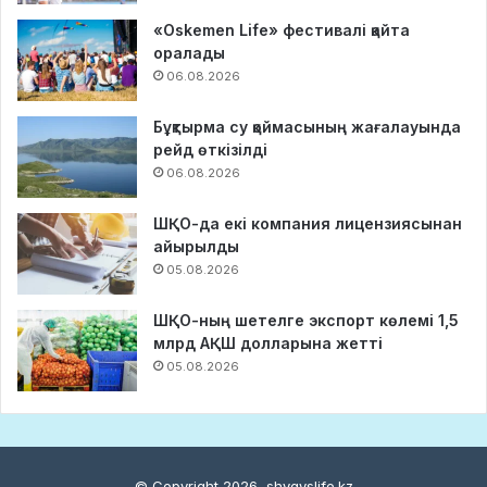
«Oskemen Life» фестивалі қайта
оралады
06.08.2026
Бұқтырма су қоймасының жағалауында
рейд өткізілді
06.08.2026
ШҚО-да екі компания лицензиясынан
айырылды
05.08.2026
ШҚО-ның шетелге экспорт көлемі 1,5
млрд АҚШ долларына жетті
05.08.2026
© Copyright 2026, shygyslife.kz