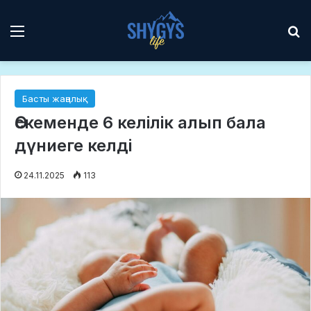
Мәзір
І
Басты жаңалық
Өскеменде 6 келілік алып бала
дүниеге келді
24.11.2025
113