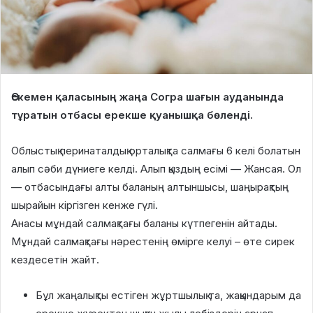
Өскемен қаласының жаңа Согра шағын ауданында
тұратын отбасы ерекше қуанышқа бөленді.
Облыстық перинаталдық орталықта салмағы 6 келі болатын
алып сәби дүниеге келді. Алып қыздың есімі — Жансая. Ол
— отбасындағы алты баланың алтыншысы, шаңырақтың
шырайын кіргізген кенже гүлі.
Анасы мұндай салмақтағы баланы күтпегенін айтады.
Мұндай салмақтағы нәрестенің өмірге келуі – өте сирек
кездесетін жайт.
Бұл жаңалықты естіген жұртшылық та, жақындарым да