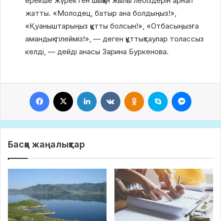
ерекше жүректен шыққан жылы лебіздерін арнап
жатты. «Молодец, батыр ана болдыңыз!»,
«Қуаныштарыңыз құтты болсын!», «Отбасыңызға
амандық тілейміз!», — деген құттықтаулар толассыз
келді, — дейді анасы Зарина Буркенова.
Facebook
X
LinkedIn
VKontakte
Odnoklassniki
Skype
Messeng
Басқа жаңалықтар