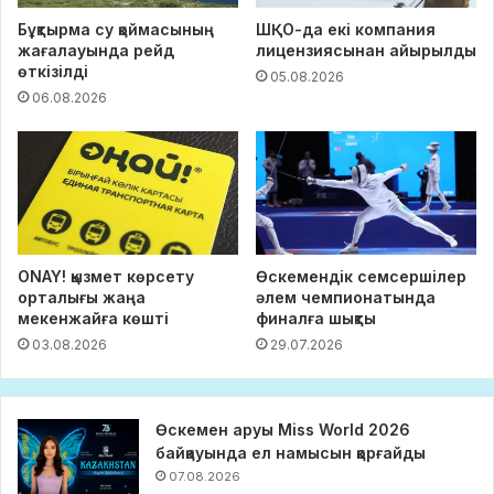
Бұқтырма су қоймасының
ШҚО-да екі компания
жағалауында рейд
лицензиясынан айырылды
өткізілді
05.08.2026
06.08.2026
ONAY! қызмет көрсету
Өскемендік семсершілер
орталығы жаңа
әлем чемпионатында
мекенжайға көшті
финалға шықты
03.08.2026
29.07.2026
Өскемен аруы Miss World 2026
байқауында ел намысын қорғайды
07.08.2026