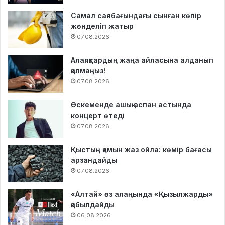
Самал саябағындағы сынған көпір
жөнделіп жатыр
07.08.2026
Алаяқтардың жаңа айласына алданып
қалмаңыз!
07.08.2026
Өскеменде ашық аспан астында
концерт өтеді
07.08.2026
Қыстың қамын жаз ойла: көмір бағасы
арзандайды
07.08.2026
«Алтай» өз алаңында «Қызылжарды»
қабылдайды
06.08.2026