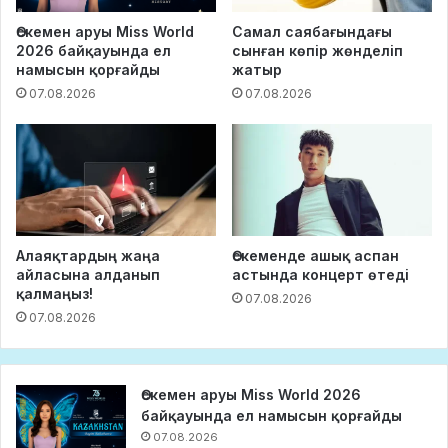
Өскемен аруы Miss World
Самал саябағындағы
2026 байқауында ел
сынған көпір жөнделіп
намысын қорғайды
жатыр
07.08.2026
07.08.2026
Алаяқтардың жаңа
Өскеменде ашық аспан
айласына алданып
астында концерт өтеді
қалмаңыз!
07.08.2026
07.08.2026
Өскемен аруы Miss World 2026
байқауында ел намысын қорғайды
07.08.2026