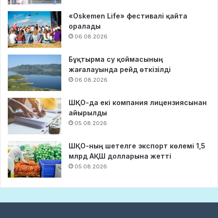
«Oskemen Life» фестивалі қайта
оралады
06.08.2026
Бұқтырма су қоймасының
жағалауында рейд өткізілді
06.08.2026
ШҚО-да екі компания лицензиясынан
айырылды
05.08.2026
ШҚО-ның шетелге экспорт көлемі 1,5
млрд АҚШ долларына жетті
05.08.2026