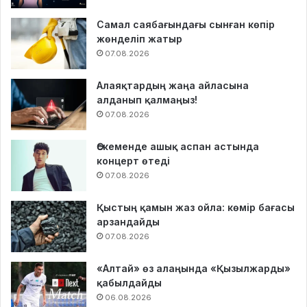
Самал саябағындағы сынған көпір
жөнделіп жатыр
07.08.2026
Алаяқтардың жаңа айласына
алданып қалмаңыз!
07.08.2026
Өскеменде ашық аспан астында
концерт өтеді
07.08.2026
Қыстың қамын жаз ойла: көмір бағасы
арзандайды
07.08.2026
«Алтай» өз алаңында «Қызылжарды»
қабылдайды
06.08.2026