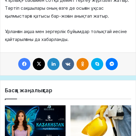
«Ұрлық» бабымен сотқа дейінгі тергеу жүргізіліп жатыр.
Тәртіп сақшылары оның өзге де осыған ұқсас
қылмыстарға қатысы бар-жоғын анықтап жатыр.
Ұрланған ақша мен зергерлік бұйымдар толықтай иесіне
қайтарылғаны да хабарланды.
Facebook
X
LinkedIn
VKontakte
Odnoklassniki
Skype
Messeng
Басқа жаңалықтар