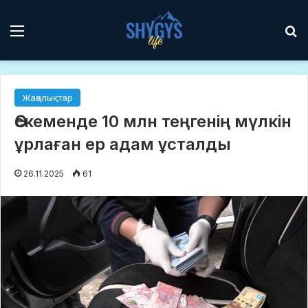
Мәзір
І
Жаңалықтар
Өскеменде 10 млн теңгенің мүлкін
ұрлаған ер адам ұсталды
26.11.2025
61