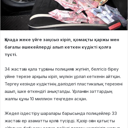
Қалада жеке үйге заңсыз кіріп, қомақты қаржы мен
бағалы әшекейлерді алып кеткен күдікті қолға
түсті.
34 жастағы қала тұрғыны полицияға жүгініп, белгісіз біреу
үйіне терезе арқылы кіріп, мүлкін ұрлап кеткенін айтқан.
Тергеу кезінде күдіктінің дәліздегі пластикалық терезені
ашып, ішке өткендігі анықталды. Ұрланған заттардың
жалпы құны 10 миллион теңгеден асқан.
Жедел іздестіру шаралары барысында полицейлер 33
жастағы ер азаматты қолға түсірді. Қазір оған қатысты