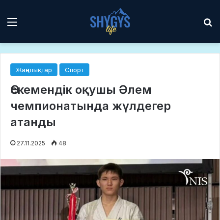
Мәзір
І
Жаңалықтар
Спорт
Өскемендік оқушы Әлем
чемпионатында жүлдегер
атанды
27.11.2025
48