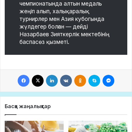
чемпионатында алтын медаль
жеңіп алып, халықаралық
турнирлер мен Азия кубогында
жүлдегер болған — дейді
Назарбаев Зияткерлік мектебінің
баспасөз қызметі.
Facebook
X
LinkedIn
VKontakte
Odnoklassniki
Skype
Messeng
Басқа жаңалықтар