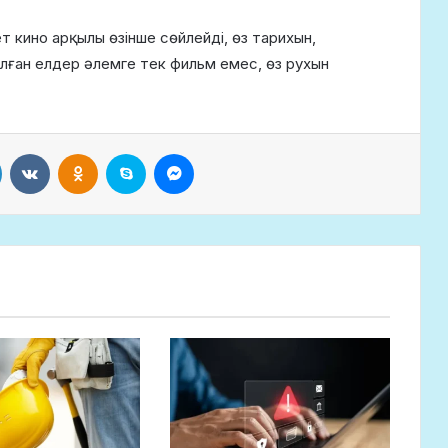
 кино арқылы өзінше сөйлейді, өз тарихын,
ған елдер әлемге тек фильм емес, өз рухын
LinkedIn
VKontakte
Odnoklassniki
Skype
Messenger