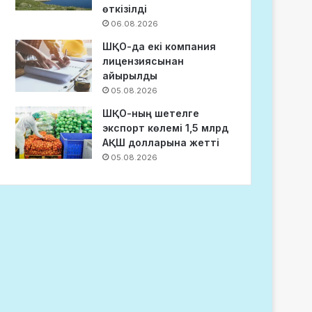
өткізілді
06.08.2026
ШҚО-да екі компания
лицензиясынан
айырылды
05.08.2026
ШҚО-ның шетелге
экспорт көлемі 1,5 млрд
АҚШ долларына жетті
05.08.2026