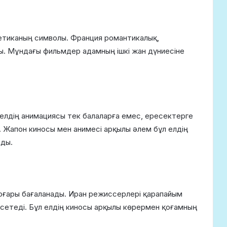
етиканың символы. Франция романтикалық,
ы. Мұндағы фильмдер адамның ішкі жан дүниесіне
елдің анимациясы тек балаларға емес, ересектерге
. Жапон киносы мен анимесі арқылы әлем бұл елдің
ады.
оғары бағаланады. Иран режиссерлері қарапайым
рсетеді. Бұл елдің киносы арқылы көрермен қоғамның