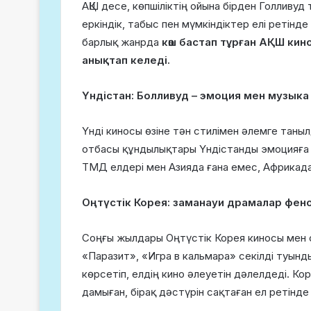
АҚШ десе, көпшіліктің ойына бірден Голливу
еркіндік, табыс пен мүмкіндіктер елі ретінд
барлық жанрда
көш бастап тұрған АҚШ ки
анықтап келеді.
Үндістан: Болливуд – эмоция мен музыка
Үнді киносы өзіне тән стилімен әлемге таныл
отбасы құндылықтары Үндістанды эмоцияға б
ТМД елдері мен Азияда ғана емес, Африкада
Оңтүстік Корея: заманауи драмалар фен
Соңғы жылдары Оңтүстік Корея киносы мен с
«Паразит», «Игра в кальмара» секілді туын
көрсетіп, елдің кино әлеуетін дәлелдеді. К
дамыған, бірақ дәстүрін сақтаған ел ретінде