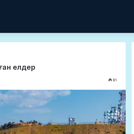
ған елдер
81