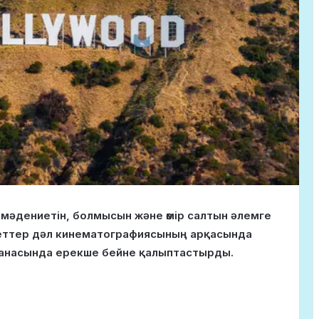
ің мәдениетін, болмысын және өмір салтын әлемге
кеттер дәл кинематографиясының арқасында
санасында ерекше бейне қалыптастырды.