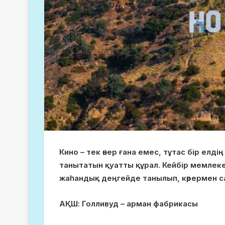
Кино – тек өнер ғана емес, тұтас бір елд
танытатын қуатты құрал. Кейбір мемле
жаһандық деңгейде танылып, көрермен 
АҚШ: Голливуд – арман фабрикасы