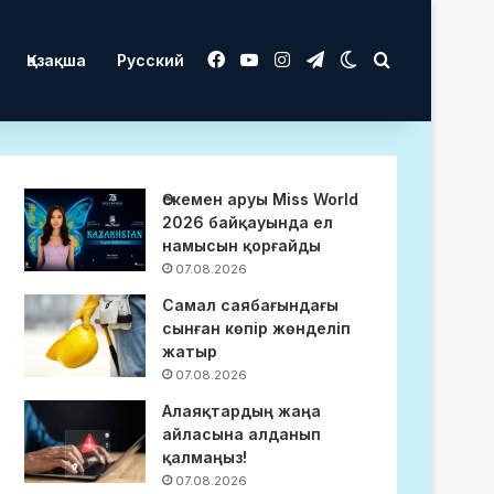
Facebook
YouTube
Instagram
Telegram
Switch skin
Іздеу
Қазақша
Русский
Өскемен аруы Miss World
2026 байқауында ел
намысын қорғайды
07.08.2026
Самал саябағындағы
сынған көпір жөнделіп
жатыр
07.08.2026
Алаяқтардың жаңа
айласына алданып
қалмаңыз!
07.08.2026