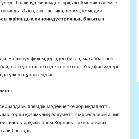
д түседі. Голливуд фильмдері арқылы Америка әлемге
е танылды. Экшн, фантастика, драма, комедия –
носы жаһандық киноиндустрияның бағытын
ды. Болливуд фильмдеріндегі би, ән, махаббат пен
ай, дәстүрлі ел ретінде көрсетеді. Үнді фильмдері
 да үлкен сұранысқа ие.
омені
ериалдары әлемдік мәдениетке зор ықпал етті.
дылар корей қоғамының әлеуметтік мәселелерін ашып
орей киносы арқылы әлем Кореяны технологиясы
 тани бастады.