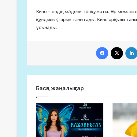
Кино – елдің мәдени төлқұжаты. Әр мемлекет
құндылықтарын танытады. Кино арқылы таныл
ұсынады.
Facebook
X
Басқа жаңалықтар