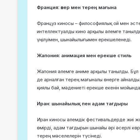
Франция: өнер мен терең мағына
Француз киносы – философиялық ой мен эст
интеллектуалды кино арқылы әлемге танылд
үңілуімен, шынайылығымен ерекшеленеді.
Жапония: анимация мен ерекше стиль
Жапония әлемге аниме арқылы танылды. Бұл 
де арналған терең мағыналы өнерге айналды
қиялы бай, мәдениеті ерекше екенін мойынд
Иран: шынайылық пен адам тағдыры
Иран киносы әлемдік фестивальдерде жиі ж
өмірді, адам тағдырын шынайы әрі әсерлі кө
терең мәселелерін түсінеді.