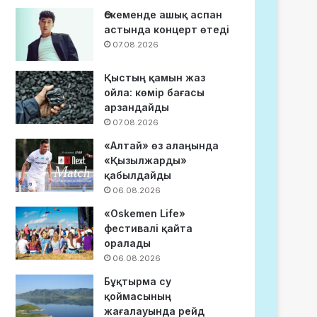
Өскеменде ашық аспан
астында концерт өтеді
07.08.2026
Қыстың қамын жаз
ойла: көмір бағасы
арзандайды
07.08.2026
«Алтай» өз алаңында
«Қызылжарды»
қабылдайды
06.08.2026
«Oskemen Life»
фестивалі қайта
оралады
06.08.2026
Бұқтырма су
қоймасының
жағалауында рейд