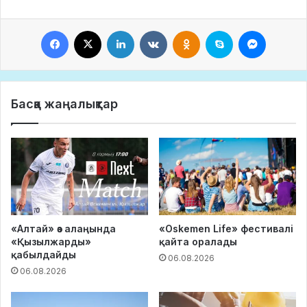
Facebook
X
LinkedIn
VKontakte
Odnoklassniki
Skype
Messeng
Басқа жаңалықтар
«Алтай» өз алаңында
«Oskemen Life» фестивалі
«Қызылжарды»
қайта оралады
қабылдайды
06.08.2026
06.08.2026