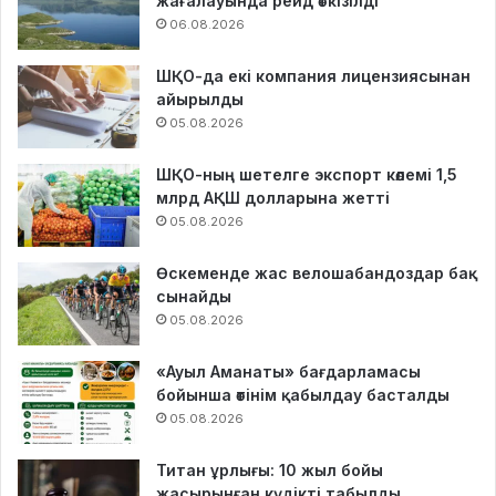
жағалауында рейд өткізілді
06.08.2026
ШҚО-да екі компания лицензиясынан
айырылды
05.08.2026
ШҚО-ның шетелге экспорт көлемі 1,5
млрд АҚШ долларына жетті
05.08.2026
Өскеменде жас велошабандоздар бақ
сынайды
05.08.2026
«Ауыл Аманаты» бағдарламасы
бойынша өтінім қабылдау басталды
05.08.2026
Титан ұрлығы: 10 жыл бойы
жасырынған күдікті табылды