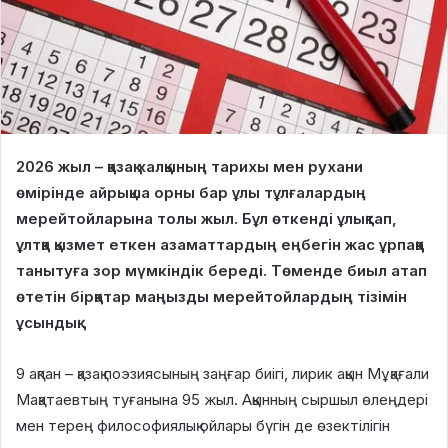
2026 жыл – қазақ халқының тарихы мен рухани
өмірінде айрықша орны бар ұлы тұлғалардың
мерейтойларына толы жыл. Бұл өткенді ұлықтап,
ұлтқа қызмет еткен азаматтардың еңбегін жас ұрпаққа
танытуға зор мүмкіндік береді. Төменде биыл атап
өтетін бірқатар маңызды мерейтойлардың тізімін
ұсындық.
9 ақпан – қазақ поэзиясының заңғар биігі, лирик ақын Мұқағали
Мақатаевтың туғанына 95 жыл. Ақынның сыршыл өлеңдері
мен терең философиялық ойлары бүгін де өзектілігін