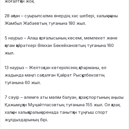
жоғалтқан жоқ.
28 ақпан – суырыпсалма өнердің хас шебері, халық ақыны
Жамбыл Жабаевтың туғанына 180 жыл.
5 наурыз – Алаш қозғалысының көсемі, мемлекет және
қоғам қайраткері Әлихан Бөкейхановтың туғанына 160
жыл.
13 наурыз – Желтоқсан көтерілісінің қаһарманы, ел
жадында мәңгі сақталған Қайрат Рысқұлбековтің
туғанына 60 жыл.
7 сәуір – әлемге аты мәлім балуан, қазақ спортының аңызы
Қажымұқан Мұңайтпасовтың туғанына 155 жыл. Ол қазақ
халқын халықаралық аренада танытқан тұңғыш спорт
жұлдыздарының бірі.