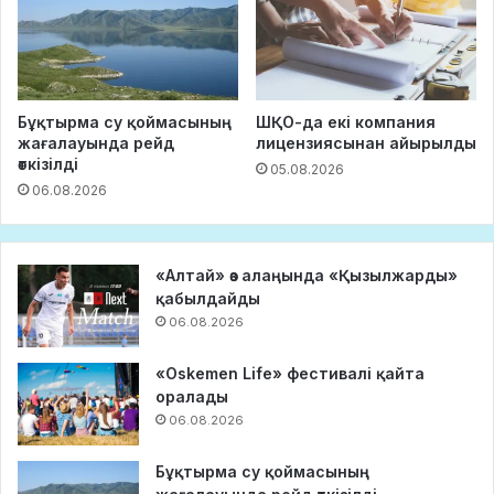
Бұқтырма су қоймасының
ШҚО-да екі компания
жағалауында рейд
лицензиясынан айырылды
өткізілді
05.08.2026
06.08.2026
«Алтай» өз алаңында «Қызылжарды»
қабылдайды
06.08.2026
«Oskemen Life» фестивалі қайта
оралады
06.08.2026
Бұқтырма су қоймасының