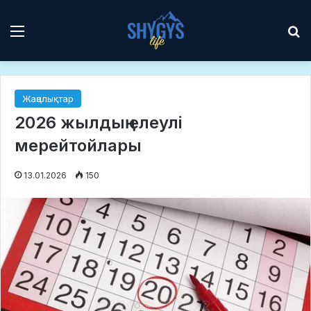
Мәзір
І
Жаңалықтар
2026 жылдың елеулі
мерейтойлары
13.01.2026
150