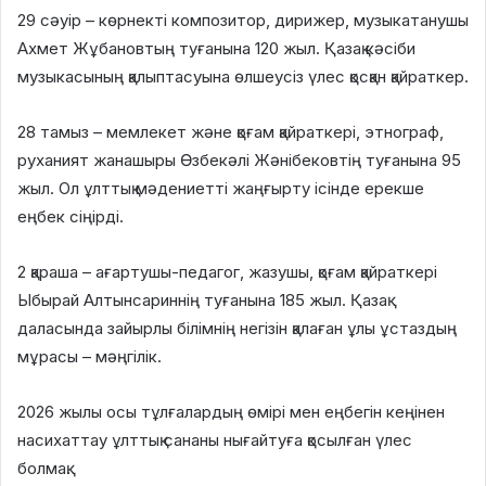
29 сәуір – көрнекті композитор, дирижер, музыкатанушы
Ахмет Жұбановтың туғанына 120 жыл. Қазақ кәсіби
музыкасының қалыптасуына өлшеусіз үлес қосқан қайраткер.
28 тамыз – мемлекет және қоғам қайраткері, этнограф,
руханият жанашыры Өзбекәлі Жәнібековтің туғанына 95
жыл. Ол ұлттық мәдениетті жаңғырту ісінде ерекше
еңбек сіңірді.
2 қараша – ағартушы-педагог, жазушы, қоғам қайраткері
Ыбырай Алтынсариннің туғанына 185 жыл. Қазақ
даласында зайырлы білімнің негізін қалаған ұлы ұстаздың
мұрасы – мәңгілік.
2026 жылы осы тұлғалардың өмірі мен еңбегін кеңінен
насихаттау ұлттық сананы нығайтуға қосылған үлес
болмақ.