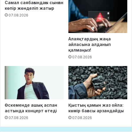
Самал саябағындағы сынған
көпір жөнделіп жатыр
07.08.2026
Алаяқтардың жаңа
айласына алданып
қалмаңыз!
07.08.2026
Өскеменде ашық аспан
Қыстың қамын жаз ойла:
астында концерт өтеді
көмір бағасы арзандайды
07.08.2026
07.08.2026