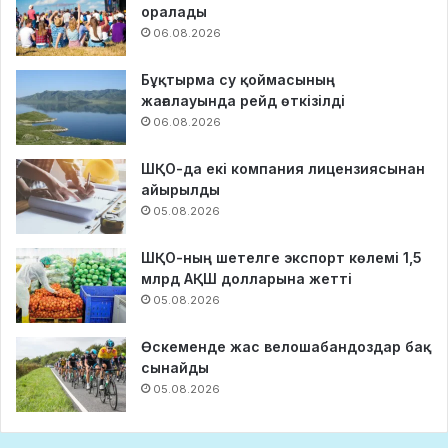
оралады
06.08.2026
Бұқтырма су қоймасының
жағалауында рейд өткізілді
06.08.2026
ШҚО-да екі компания лицензиясынан
айырылды
05.08.2026
ШҚО-ның шетелге экспорт көлемі 1,5
млрд АҚШ долларына жетті
05.08.2026
Өскеменде жас велошабандоздар бақ
сынайды
05.08.2026