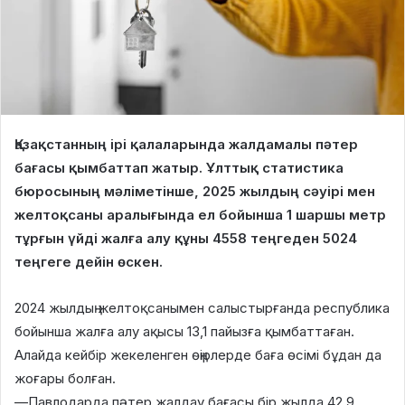
Қазақстанның ірі қалаларында жалдамалы пәтер
бағасы қымбаттап жатыр. Ұлттық статистика
бюросының мәліметінше, 2025 жылдың сәуірі мен
желтоқсаны аралығында ел бойынша 1 шаршы метр
тұрғын үйді жалға алу құны 4558 теңгеден 5024
теңгеге дейін өскен.
2024 жылдың желтоқсанымен салыстырғанда республика
бойынша жалға алу ақысы 13,1 пайызға қымбаттаған.
Алайда кейбір жекеленген өңірлерде баға өсімі бұдан да
жоғары болған.
—Павлодарда пәтер жалдау бағасы бір жылда 42,9