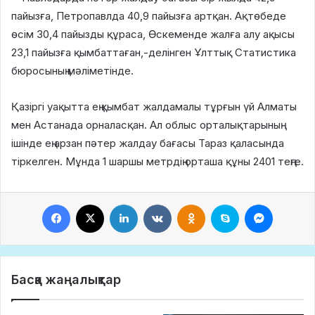
пайызға, Петропавлда 40,9 пайызға артқан. Ақтөбеде
өсім 30,4 пайызды құраса, Өскеменде жалға алу ақысы
23,1 пайызға қымбаттаған,-делінген Ұлттық Статистика
бюросының мәліметінде.
Қазіргі уақытта ең қымбат жалдамалы тұрғын үй Алматы
мен Астанада орналасқан. Ал облыс орталықтарының
ішінде ең арзан пәтер жалдау бағасы Тараз қаласында
тіркелген. Мұнда 1 шаршы метрдің орташа құны 2401 теңге.
Facebook
X
LinkedIn
VKontakte
Odnoklassniki
Skype
Messeng
Басқа жаңалықтар