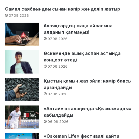
Самал саябағындағы сынған көпір жөнделіп жатыр
07.08.2026
Алаяқтардың жаңа айласына
алданып қалмаңыз!
07.08.2026
Өскеменде ашық аспан астында
концерт өтеді
07.08.2026
Қыстың қамын жаз ойла: көмір бағасы
арзандайды
07.08.2026
«Алтай» өз алаңында «Қызылжарды»
қабылдайды
06.08.2026
«Oskemen Life» фестивалі қайта