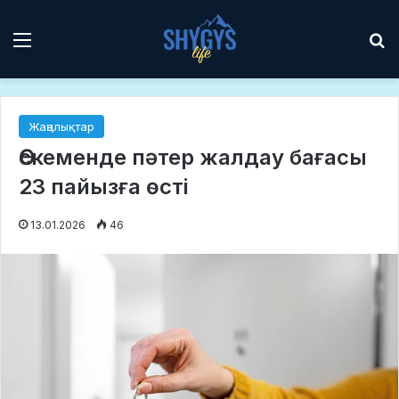
Мәзір
І
Жаңалықтар
Өскеменде пәтер жалдау бағасы
23 пайызға өсті
13.01.2026
46