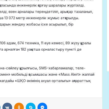
ласында инженерлік қорғау шаралары жүргізілді.
ді, өзен арналары тереңдетіліп, арықтар тазаланып,
ша 13 072 метр инженерлік жұмыс атқарылды.
лдарын жөндеу жобасы іске асырылып, бір
6 адам, 674 техника, 11 әуе кемесі, 89 жүзу құралы
а арналған 182 уақытша орналастыру пункті де
рена-сөйлеу құрылғысы, SMS-хабарламалар, теле-
рмен» мобильді қосымшасы және «Mass Alert» жаппай
жағдайы «ШҚО әкімінің ахуал орталығы» ақпараттық
LinkedIn
VKontakte
Odnoklassniki
Skype
Messenger