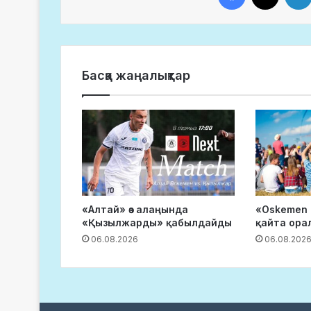
Басқа жаңалықтар
«Алтай» өз алаңында
«Oskemen 
«Қызылжарды» қабылдайды
қайта ора
06.08.2026
06.08.202