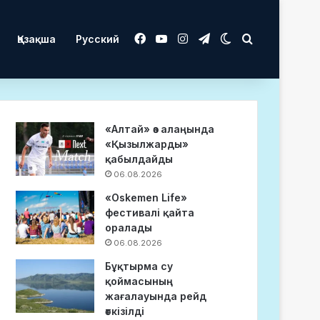
Facebook
YouTube
Instagram
Telegram
Switch skin
Іздеу
Қазақша
Русский
«Алтай» өз алаңында
«Қызылжарды»
қабылдайды
06.08.2026
«Oskemen Life»
фестивалі қайта
оралады
06.08.2026
Бұқтырма су
қоймасының
жағалауында рейд
өткізілді