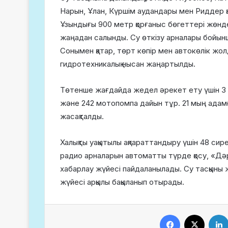
Нарын, Ұлан, Күршім аудандары мен Риддер қа
Ұзындығы 900 метр қорғаныс бөгеттері жөндел
жаңадан салынды. Су өткізу арналары бойын
Сонымен қатар, төрт көпір мен автокөлік жо
гидротехникалық нысан жаңартылды.
Төтенше жағдайда жедел әрекет ету үшін 3 10
және 242 мотопомпа дайын тұр. 21 мың адамғ
жасақталды.
Халықты уақытылы ақпараттандыру үшін 48 си
радио арналарын автоматты түрде қосу, «Дә
хабарлау жүйесі пайдаланылады. Су тасқыны 
жүйесі арқылы бақыланып отырады.
Facebook
X