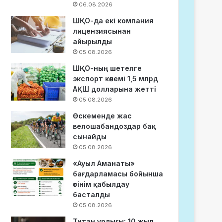
06.08.2026
ШҚО-да екі компания
лицензиясынан
айырылды
05.08.2026
ШҚО-ның шетелге
экспорт көлемі 1,5 млрд
АҚШ долларына жетті
05.08.2026
Өскеменде жас
велошабандоздар бақ
сынайды
05.08.2026
«Ауыл Аманаты»
бағдарламасы бойынша
өтінім қабылдау
басталды
05.08.2026
Титан ұрлығы: 10 жыл