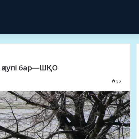
ы қаупі бар—ШҚО
36