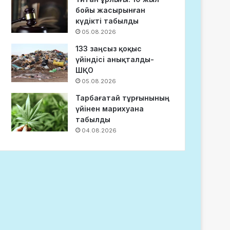
бойы жасырынған
күдікті табылды
05.08.2026
133 заңсыз қоқыс
үйіндісі анықталды-
ШҚО
05.08.2026
Тарбағатай тұрғынының
үйінен марихуана
табылды
04.08.2026