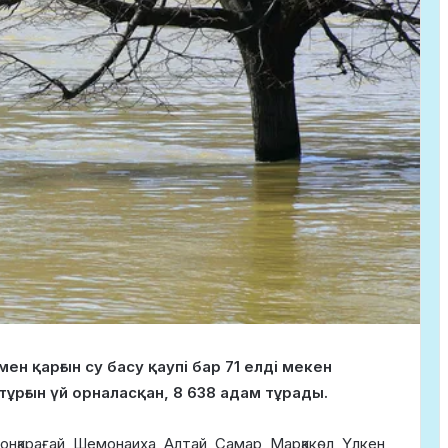
н қарғын су басу қаупі бар 71 елді мекен
тұрғын үй орналасқан, 8 638 адам тұрады.
онқарағай, Шемонаиха, Алтай, Самар, Марқакөл, Үлкен