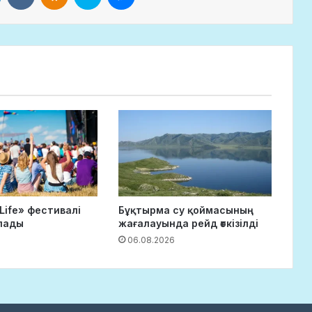
Life» фестивалі
Бұқтырма су қоймасының
лады
жағалауында рейд өткізілді
6
06.08.2026