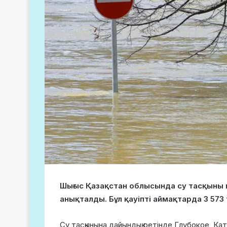
Шығыс Қазақстан облысында су тасқыны ме
анықталды. Бұл қауіпті аймақтарда 3 573 
Су тасқынына дайындық ретінде Глубокое, Кат