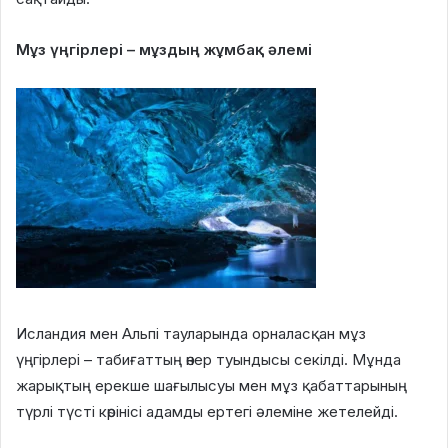
Мұз үңгірлері – мұздың жұмбақ әлемі
Исландия мен Альпі тауларында орналасқан мұз
үңгірлері – табиғаттың өнер туындысы секілді. Мұнда
жарықтың ерекше шағылысуы мен мұз қабаттарының
түрлі түсті көрінісі адамды ертегі әлеміне жетелейді.