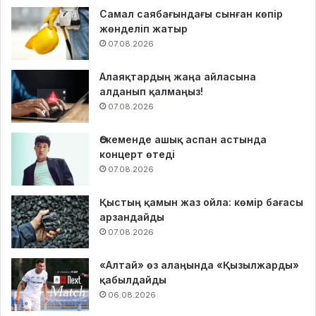
Самал саябағындағы сынған көпір
жөнделіп жатыр
07.08.2026
Алаяқтардың жаңа айласына
алданып қалмаңыз!
07.08.2026
Өскеменде ашық аспан астында
концерт өтеді
07.08.2026
Қыстың қамын жаз ойла: көмір бағасы
арзандайды
07.08.2026
«Алтай» өз алаңында «Қызылжарды»
қабылдайды
06.08.2026