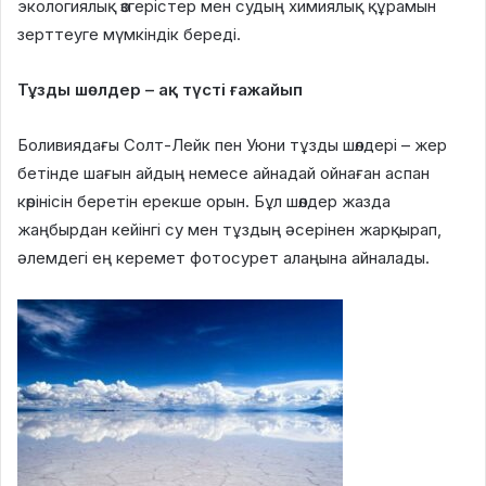
экологиялық өзгерістер мен судың химиялық құрамын
зерттеуге мүмкіндік береді.
Тұзды шөлдер – ақ түсті ғажайып
Боливиядағы Солт-Лейк пен Уюни тұзды шөлдері – жер
бетінде шағын айдың немесе айнадай ойнаған аспан
көрінісін беретін ерекше орын. Бұл шөлдер жазда
жаңбырдан кейінгі су мен тұздың әсерінен жарқырап,
әлемдегі ең керемет фотосурет алаңына айналады.