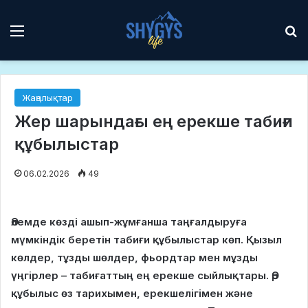
Мәзір
І
Жаңалықтар
Жер шарындағы ең ерекше табиғи
құбылыстар
06.02.2026
49
Әлемде көзді ашып-жұмғанша таңғалдыруға
мүмкіндік беретін табиғи құбылыстар көп. Қызыл
көлдер, тұзды шөлдер, фьордтар мен мұзды
үңгірлер – табиғаттың ең ерекше сыйлықтары. Әр
құбылыс өз тарихымен, ерекшелігімен және