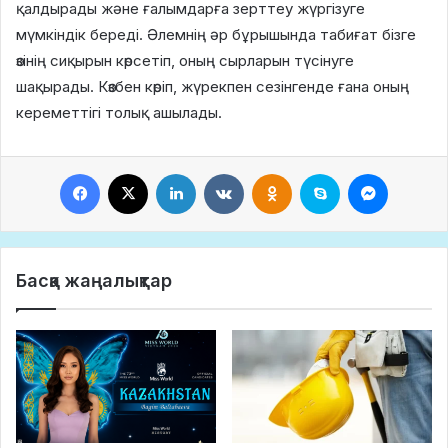
қалдырады және ғалымдарға зерттеу жүргізуге
мүмкіндік береді. Әлемнің әр бұрышында табиғат бізге
өзінің сиқырын көрсетіп, оның сырларын түсінуге
шақырады. Көзбен көріп, жүрекпен сезінгенде ғана оның
кереметтігі толық ашылады.
Facebook
X
LinkedIn
VKontakte
Odnoklassniki
Skype
Messeng
Басқа жаңалықтар