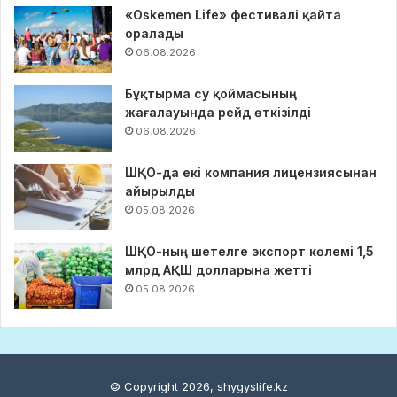
«Oskemen Life» фестивалі қайта
оралады
06.08.2026
Бұқтырма су қоймасының
жағалауында рейд өткізілді
06.08.2026
ШҚО-да екі компания лицензиясынан
айырылды
05.08.2026
ШҚО-ның шетелге экспорт көлемі 1,5
млрд АҚШ долларына жетті
05.08.2026
© Copyright 2026, shygyslife.kz