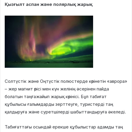
Қызғылт аспан және полярлық жарық
Солтүстік және Оңтүстік полюстерде көрінетін «аврора»
– жер магнит өрісі мен күн желінің әсерінен пайда
болатын таңғажайып жарық көрінісі. Бұл табиғат
құбылысы ғалымдарды зерттеуге, туристерді таң
қалдыруға және суретшілерді шабыттандыруға әкеледі.
Табиғаттағы осындай ерекше құбылыстар адамды таң