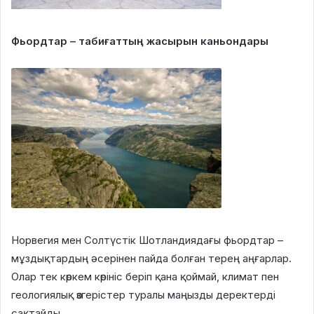
Фьордтар – табиғаттың жасырын каньондары
Норвегия мен Солтүстік Шотландиядағы фьордтар –
мұздықтардың әсерінен пайда болған терең аңғарлар.
Олар тек көркем көрініс беріп қана қоймай, климат пен
геологиялық өзгерістер туралы маңызды деректерді
сақтайды.