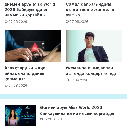
Өскемен аруы Miss World
Самал саябағындағы
2026 байқауында ел
сынған көпір жөнделіп
намысын қорғайды
жатыр
07.08.2026
07.08.2026
Алаяқтардың жаңа
Өскеменде ашық аспан
айласына алданып
астында концерт өтеді
қалмаңыз!
07.08.2026
07.08.2026
Өскемен аруы Miss World 2026
байқауында ел намысын қорғайды
07.08.2026