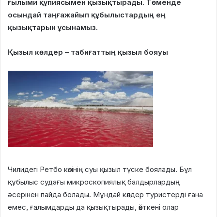
ғылыми құпиясымен қызықтырады. Төменде
осындай таңғажайып құбылыстардың ең
қызықтарын ұсынамыз.
Қызыл көлдер – табиғаттың қызыл бояуы
Чилидегі Ретбо көлінің суы қызыл түске боялады. Бұл
құбылыс судағы микроскопиялық балдырлардың
әсерінен пайда болады. Мұндай көлдер туристерді ғана
емес, ғалымдарды да қызықтырады, өйткені олар