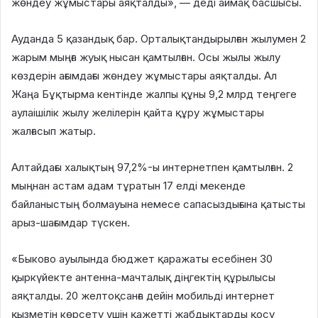
жөндеу жұмыстары аяқталды», — деді аймақ басшысы.
Ауданда 5 қазандық бар. Орталықтандырылған жылумен 2
жарым мыңға жуық нысан қамтылған. Осы жылы жылу
көздерін ағымдағы жөндеу жұмыстары аяқталды. Ал
Жаңа Бұқтырма кентінде жалпы құны 9,2 млрд теңгеге
аулаішілік жылу желілерін қайта құру жұмыстары
жалғасып жатыр.
Алтайдағы халықтың 97,2%-ы интернетпен қамтылған. 2
мыңнан астам адам тұратын 17 елді мекенде
байланыстың болмауына немесе сапасыздығына қатысты
арыз-шағымдар түскен.
«Быково ауылында бюджет қаражаты есебінен 30
қыркүйекте антенна-мачталық діңгектің құрылысы
аяқталды. 20 желтоқсанға дейін мобильді интернет
қызметін көрсету үшін қажетті жабдықтарды қосу