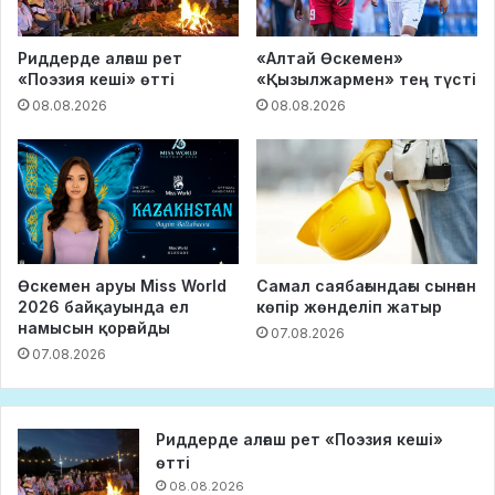
Риддерде алғаш рет
«Алтай Өскемен»
«Поэзия кеші» өтті
«Қызылжармен» тең түсті
08.08.2026
08.08.2026
Өскемен аруы Miss World
Самал саябағындағы сынған
2026 байқауында ел
көпір жөнделіп жатыр
намысын қорғайды
07.08.2026
07.08.2026
Риддерде алғаш рет «Поэзия кеші»
өтті
08.08.2026