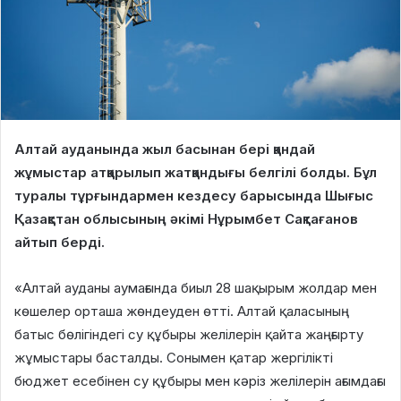
Алтай ауданында жыл басынан бері қандай
жұмыстар атқарылып жатқандығы белгілі болды. Бұл
туралы тұрғындармен кездесу барысында Шығыс
Қазақстан облысының әкімі Нұрымбет Сақтағанов
айтып берді.
«Алтай ауданы аумағында биыл 28 шақырым жолдар мен
көшелер орташа жөндеуден өтті. Алтай қаласының
батыс бөлігіндегі су құбыры желілерін қайта жаңғырту
жұмыстары басталды. Сонымен қатар жергілікті
бюджет есебінен су құбыры мен кәріз желілерін ағымдағы