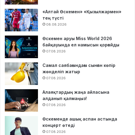
«Алтай Өскемен» «Қызылжармен»
тең түсті
08.08.2026
Өскемен аруы Miss World 2026
байқауында ел намысын қорғайды
07.08.2026
Самал саябағындағы сынған көпір
жөнделіп жатыр
07.08.2026
Алаяқтардың жаңа айласына
алданып қалмаңыз!
07.08.2026
Өскеменде ашық аспан астында
концерт өтеді
07.08.2026