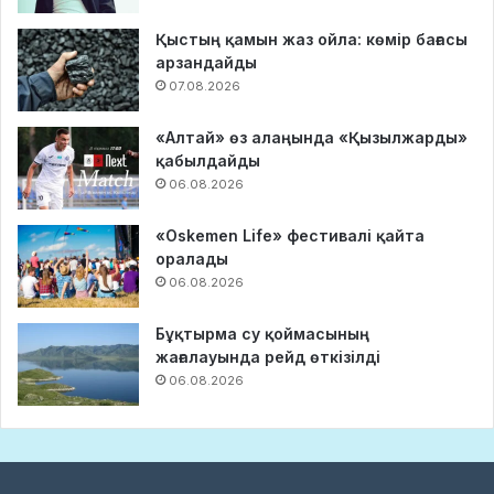
Қыстың қамын жаз ойла: көмір бағасы
арзандайды
07.08.2026
«Алтай» өз алаңында «Қызылжарды»
қабылдайды
06.08.2026
«Oskemen Life» фестивалі қайта
оралады
06.08.2026
Бұқтырма су қоймасының
жағалауында рейд өткізілді
06.08.2026