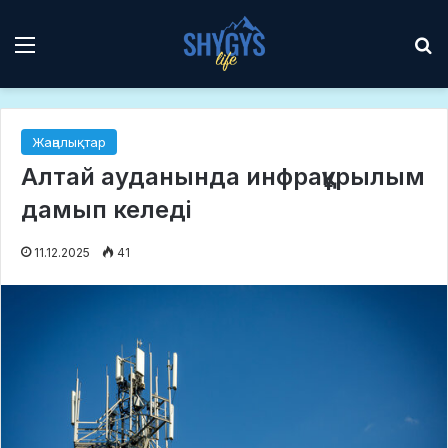
Мәзір
І
Жаңалықтар
Алтай ауданында инфрақұрылым
дамып келеді
11.12.2025
41