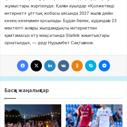
жұмыстары жүргізілуде. Қалған ауылдар «Қолжетімді
интернет» ұлттық жобасы аясында 2027 жылға дейін
кезең-кезеңімен қосылады. Бұдан бөлек, аудандағы 23
мектепті жоғары жылдамдықты интернетпен
қамтамасыз ету мақсатында Starlink жиынтықтары
орнатылды», — деді Нұрымбет Сақтағанов.
Facebook
X
LinkedIn
VKontakte
Odnoklassniki
Skype
Messeng
Басқа жаңалықтар