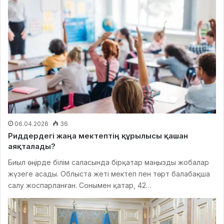
06.04.2026
36
Риддердегі жаңа мектептің құрылысы қашан
аяқталады?
Биыл өңірде білім саласында бірқатар маңызды жобалар
жүзеге асады. Облыста жеті мектеп пен төрт балабақша
салу жоспарланған. Сонымен қатар, 42…