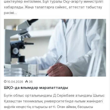
шектеулер енгізілмек. Бұл туралы Оқу-ағарту министрлігі
хабарлады. Жаңа талаптарға сәйкес, аттестат табыстау
рәсімі…
10.04.2026
36
ШҚО-да ғалымдар марапатталды
Бүгін облыс орталығындағы Д.Серікбаев атындағы Шығыс
Қазақстан техникалық университетінде ғылым жөніндегі
өңірлік кеңестің отырысы өтті. Оған аймақ басшысы