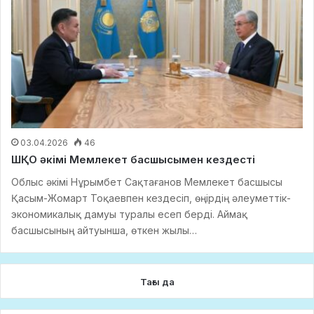
03.04.2026
46
ШҚО әкімі Мемлекет басшысымен кездесті
Облыс әкімі Нұрымбет Сақтағанов Мемлекет басшысы
Қасым-Жомарт Тоқаевпен кездесіп, өңірдің әлеуметтік-
экономикалық дамуы туралы есеп берді. Аймақ
басшысының айтуынша, өткен жылы…
Тағы да