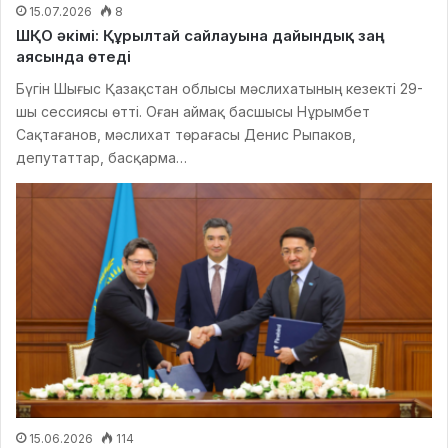
15.07.2026
8
ШҚО әкімі: Құрылтай сайлауына дайындық заң
аясында өтеді
Бүгін Шығыс Қазақстан облысы мәслихатының кезекті 29-
шы сессиясы өтті. Оған аймақ басшысы Нұрымбет
Сақтағанов, мәслихат төрағасы Денис Рыпаков,
депутаттар, басқарма…
15.06.2026
114