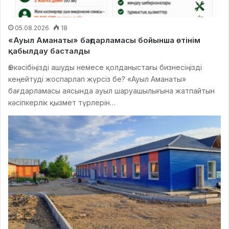
05.08.2026
18
«Ауыл Аманаты» бағдарламасы бойынша өтінім
қабылдау басталды
Өз кәсібіңізді ашуды немесе қолданыстағы бизнесіңізді
кеңейтуді жоспарлап жүрсіз бе? «Ауыл Аманаты»
бағдарламасы аясында ауыл шаруашылығына жатпайтын
кәсіпкерлік қызмет түрлерін…