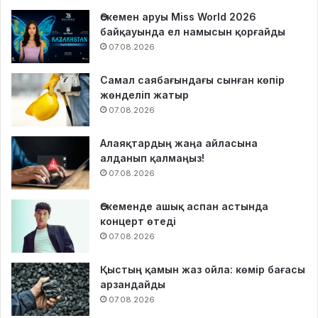
Өскемен аруы Miss World 2026
байқауында ел намысын қорғайды
07.08.2026
Самал саябағындағы сынған көпір
жөнделіп жатыр
07.08.2026
Алаяқтардың жаңа айласына
алданып қалмаңыз!
07.08.2026
Өскеменде ашық аспан астында
концерт өтеді
07.08.2026
Қыстың қамын жаз ойла: көмір бағасы
арзандайды
07.08.2026