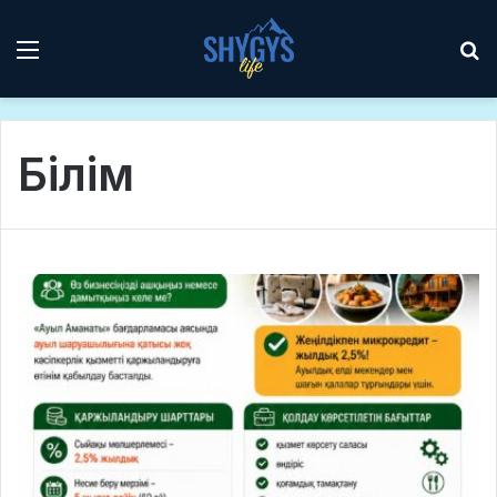
Мәзір
І
Білім