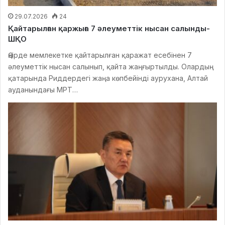
29.07.2026
24
Қайтарылған қаржыға 7 әлеуметтік нысан салынды-
ШҚО
Өңірде мемлекетке қайтарылған қаражат есебінен 7
әлеуметтік нысан салынып, қайта жаңғыртылды. Олардың
қатарында Риддердегі жаңа көпбейінді аурухана, Алтай
ауданындағы МРТ…