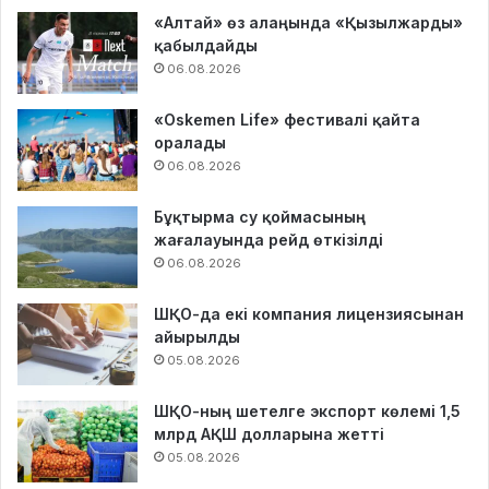
«Алтай» өз алаңында «Қызылжарды»
қабылдайды
06.08.2026
«Oskemen Life» фестивалі қайта
оралады
06.08.2026
Бұқтырма су қоймасының
жағалауында рейд өткізілді
06.08.2026
ШҚО-да екі компания лицензиясынан
айырылды
05.08.2026
ШҚО-ның шетелге экспорт көлемі 1,5
млрд АҚШ долларына жетті
05.08.2026