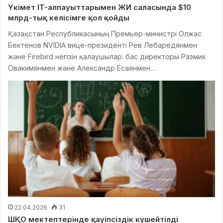
Үкімет IT-алпауыттарымен ЖИ саласында $10
млрд-тық келісімге қол қойды
Қазақстан Республикасының Премьер-министрі Олжас
Бектенов NVIDIA вице-президенті Рев Лебаредянмен
және Firebird негізін қалаушылар: бас директоры Размик
Овакимянмен және Александр Есаянмен…
22.04.2026
31
ШҚО мектептерінде қауіпсіздік күшейтілді