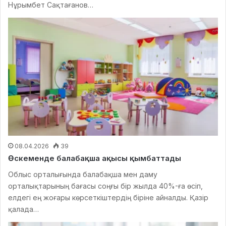
Нұрымбет Сақтағанов…
08.04.2026
39
Өскеменде балабақша ақысы қымбаттады
Облыс орталығында балабақша мен даму
орталықтарының бағасы соңғы бір жылда 40%-ға өсіп,
елдегі ең жоғары көрсеткіштердің біріне айналды. Қазір
қалада…