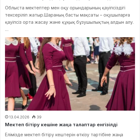
Облыста мектептер мен оқу орындарының қауіпсіздігі
тексеріліп жатыр.Шараның басты мақсаты – оқушыларға
қауіпсіз орта жасау және құқық бұзушылықтың алдын алу.
…
13.04.2026
39
Мектеп бітіру кешіне жаңа талаптар енгізілді
Елімізде мектеп бітіру кештерін өткізу тәртібіне жаңа