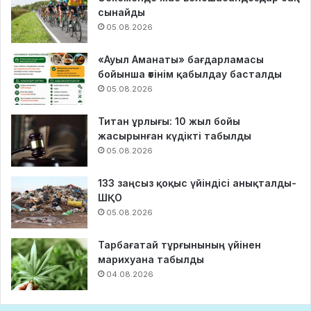
сынайды
05.08.2026
«Ауыл Аманаты» бағдарламасы
бойынша өтінім қабылдау басталды
05.08.2026
Титан ұрлығы: 10 жыл бойы
жасырынған күдікті табылды
05.08.2026
133 заңсыз қоқыс үйіндісі анықталды-
ШҚО
05.08.2026
Тарбағатай тұрғынының үйінен
марихуана табылды
04.08.2026