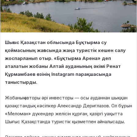
Шығыс Қазақстан облысында Бұқтырма су
қоймасының жағасында жаңа туристік кешен салу
жоспарланып отыр. «Бұқтырма Арена» деп
аталатын жобаны Алтай ауданының әкімі Ренат
Құрмамбаев өзінің Instagram парақшасында
таныстырды.
Жобаның авторы әрі инвесторы — осы ауданнан шыққан
қазақстандық кәсіпкер Александр Дериглазов. Ол бұрын
«Меломан» дүкендер желісін құрған, қазіргі уақытта
Шығыс Қазақстанда туристік қызметпен айналысады.