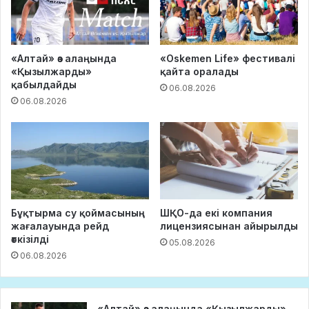
«Алтай» өз алаңында
«Oskemen Life» фестивалі
«Қызылжарды»
қайта оралады
қабылдайды
06.08.2026
06.08.2026
Бұқтырма су қоймасының
ШҚО-да екі компания
жағалауында рейд
лицензиясынан айырылды
өткізілді
05.08.2026
06.08.2026
«Алтай» өз алаңында «Қызылжарды»