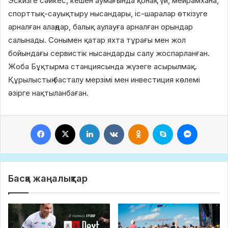
Эскизге сәйкес, кешен аумағында қонақ үй, мейрамхана,
спорттық-сауықтыру нысандары, іс-шаралар өткізуге
арналған алаңдар, балық аулауға арналған орындар
салынады. Сонымен қатар яхта тұрағы мен жол
бойындағы сервистік нысандарды салу жоспарланған.
Жоба Бұқтырма станциясында жүзеге асырылмақ.
Құрылыстың басталу мерзімі мен инвестиция көлемі
әзірге нақтыланбаған.
Facebook
X
LinkedIn
VKontakte
Odnoklassniki
Skype
Messeng
Басқа жаңалықтар