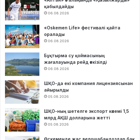
қабылдайды
06.08.2026
«Oskemen Life» фестивалі қайта
оралады
06.08.2026
Бұқтырма су қоймасының
жағалауында рейд өткізілді
06.08.2026
ШҚО-да екі компания лицензиясынан
айырылды
05.08.2026
ШҚО-ның шетелге экспорт көлемі 1,5
млрд АҚШ долларына жетті
05.08.2026
Өскеменде жас велошабандоздар бақ