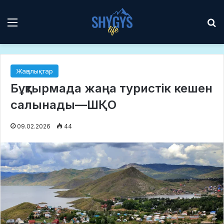
Мәзір
І
Жаңалықтар
Бұқтырмада жаңа туристік кешен
салынады—ШҚО
09.02.2026
44