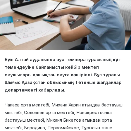
Бүгін Алтай ауданында ауа температурасының күрт
төмендеуіне байланысты кейбір мектеп
оқушылары қашықтан оқуға көшірілді. Бұл туралы
Шығыс Қазақстан облысының Төтенше жағдайлар
департаменті хабарлады.
Чапаев орта мектебі, Михаил Харин атындағы бастауыш
мектебі, Соловьев орта мектебі, Новокрестьянка
бастауыш мектебі, Михаил Бикетов атындағы орта
мектебі, Бородино, Первомайское, Тұрғысын және