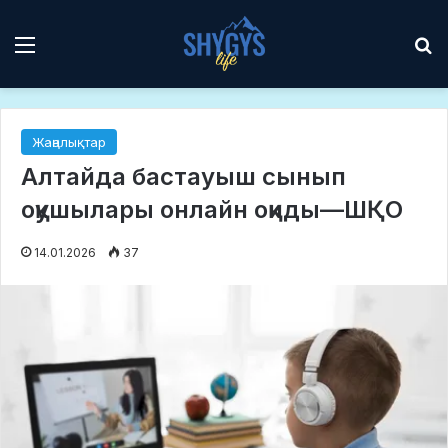
Мәзір
І
Жаңалықтар
Алтайда бастауыш сынып
оқушылары онлайн оқиды—ШҚО
14.01.2026
37