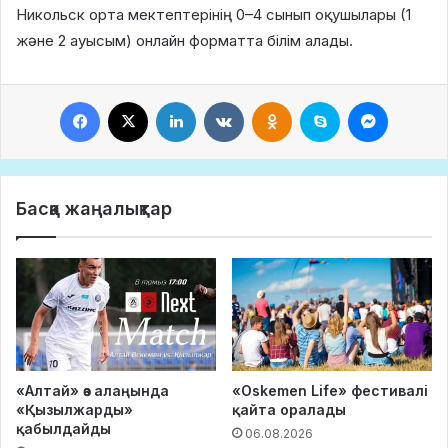
Никольск орта мектептерінің 0–4 сынып оқушылары (1
және 2 ауысым) онлайн форматта білім алады.
Facebook
X
LinkedIn
VKontakte
Odnoklassniki
Skype
Messeng
Басқа жаңалықтар
«Алтай» өз алаңында
«Oskemen Life» фестивалі
«Қызылжарды»
қайта оралады
қабылдайды
06.08.2026