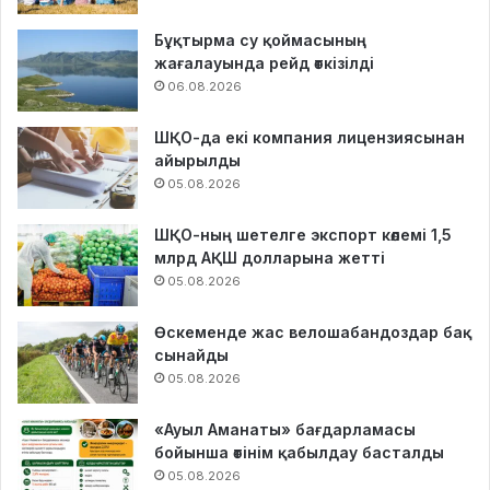
Бұқтырма су қоймасының
жағалауында рейд өткізілді
06.08.2026
ШҚО-да екі компания лицензиясынан
айырылды
05.08.2026
ШҚО-ның шетелге экспорт көлемі 1,5
млрд АҚШ долларына жетті
05.08.2026
Өскеменде жас велошабандоздар бақ
сынайды
05.08.2026
«Ауыл Аманаты» бағдарламасы
бойынша өтінім қабылдау басталды
05.08.2026