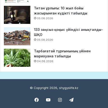
Титан ұрлығы: 10 жыл бойы
жасырынған күдікті табылды
05.08.2026
133 заңсыз қоқыс үйіндісі анықталды-
ШҚО
05.08.2026
Тарбағатай тұрғынының үйінен
марихуана табылды
04.08.2026
© Copyright 2026, shygyslife.kz
Facebook
YouTube
Instagram
Telegram