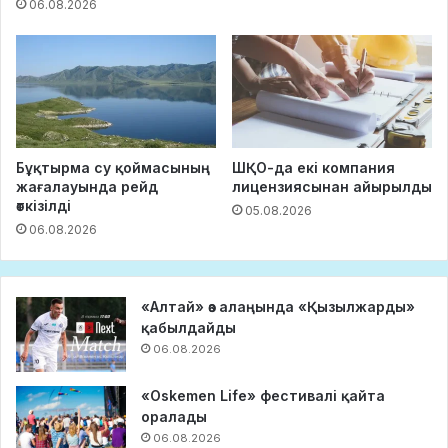
06.08.2026
Бұқтырма су қоймасының
ШҚО-да екі компания
жағалауында рейд
лицензиясынан айырылды
өткізілді
05.08.2026
06.08.2026
«Алтай» өз алаңында «Қызылжарды»
қабылдайды
06.08.2026
«Oskemen Life» фестивалі қайта
оралады
06.08.2026