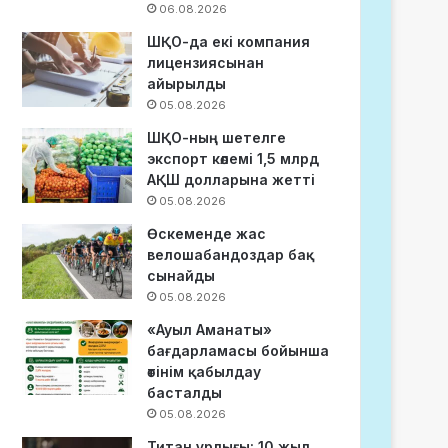
06.08.2026
ШҚО-да екі компания
лицензиясынан
айырылды
05.08.2026
ШҚО-ның шетелге
экспорт көлемі 1,5 млрд
АҚШ долларына жетті
05.08.2026
Өскеменде жас
велошабандоздар бақ
сынайды
05.08.2026
«Ауыл Аманаты»
бағдарламасы бойынша
өтінім қабылдау
басталды
05.08.2026
Титан ұрлығы: 10 жыл