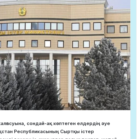
алғасуына, сондай-ақ көптеген елдердің әуе
ақстан Республикасының Сыртқы істер