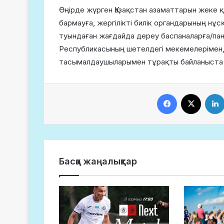
Өңірде жүрген Қазақстан азаматтарын жеке қа
бармауға, жергілікті билік органдарының нұс
туындаған жағдайда дереу баспаналарға/пан
Республикасының шетелдегі мекемелерімен
тасымалдаушыларымен тұрақты байланыста 
Facebook
X
Басқа жаңалықтар