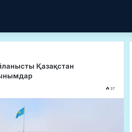
байланысты Қазақстан
сынымдар
37