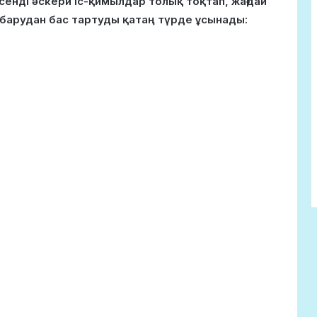
сенді әскери іс-қимылдар толық тоқтап, жағдай
е барудан бас тартуды қатаң түрде ұсынады: