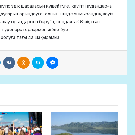
уіпсіздік шараларын күшейтуге, қауіпті аудандарға
қауларын орындауға, соның ішінде зымырандық қауіп
алау орындарына баруға, сондай-ақ Қазақстан
, туроператорлармен және әуе
болуға тағы да шақырамыз.
LinkedIn
VKontakte
Odnoklassniki
Skype
Messenger