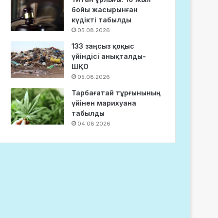
бойы жасырынған
күдікті табылды
05.08.2026
133 заңсыз қоқыс
үйіндісі анықталды-
ШҚО
05.08.2026
Тарбағатай тұрғынының
үйінен марихуана
табылды
04.08.2026