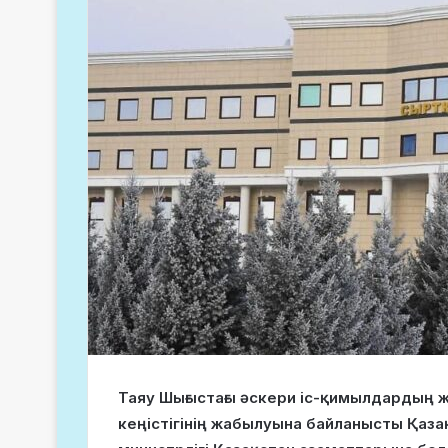
Таяу Шығыстағы әскери іс-қимылдардың ж
кеңістігінің жабылуына байланысты Қаз