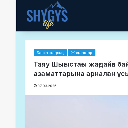
Басты жаңалық
Жаңалықтар
Таяу Шығыстағы жағдайға 
азаматтарына арналған ұ
07.03.2026