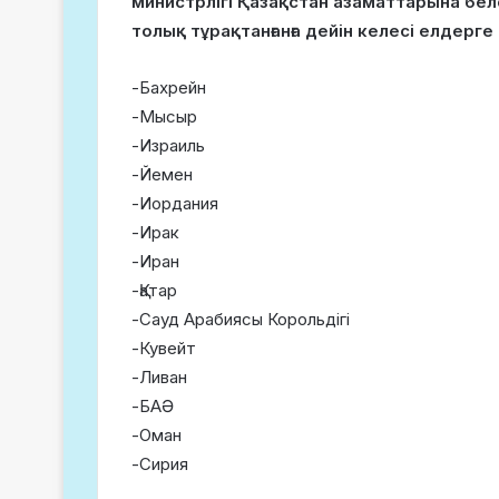
министрлігі Қазақстан азаматтарына бел
толық тұрақтанғанға дейін келесі елдерг
-Бахрейн
-Мысыр
-Израиль
-Йемен
-Иордания
-Ирак
-Иран
-Қатар
-Сауд Арабиясы Корольдігі
-Кувейт
-Ливан
-БАӘ
-Оман
-Сирия