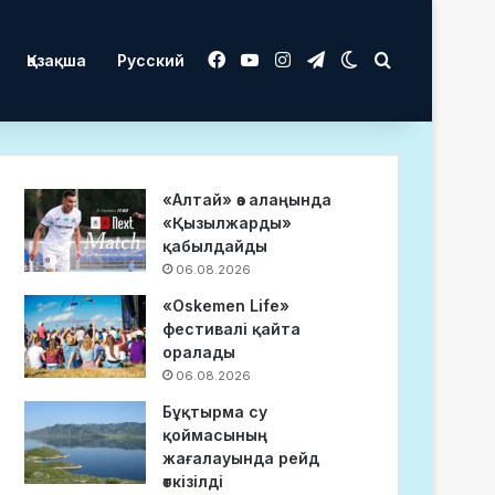
Facebook
YouTube
Instagram
Telegram
Switch skin
Іздеу
Қазақша
Русский
«Алтай» өз алаңында
«Қызылжарды»
қабылдайды
06.08.2026
«Oskemen Life»
фестивалі қайта
оралады
06.08.2026
Бұқтырма су
қоймасының
жағалауында рейд
өткізілді