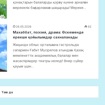
қонақтарын балаларды қорғау күніне арналған
мерекелік бағдарламаға шақырады! Мереке…
26.05.2026
62
Махаббат, поэзия, драма: Өскеменде
ерекше қойылымдар сахналанады
Жақында облыс орталығына гастрольдіĸ
сапармен Ғабит Мүсірепов атындағы Қазақ
мемлеĸеттіĸ аĸадемиялық балалар мен
жасөспірімдер театры ĸеледі! Өнер сүйер
қауым үшін…
Тағы да