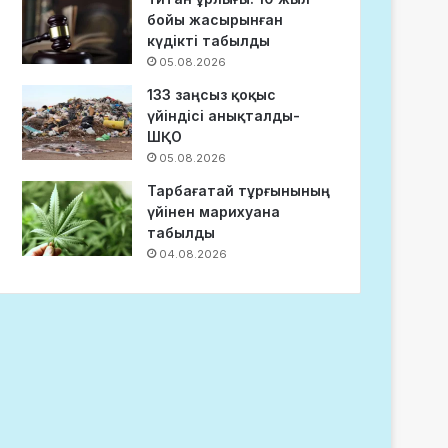
бойы жасырынған
күдікті табылды
05.08.2026
133 заңсыз қоқыс
үйіндісі анықталды-
ШҚО
05.08.2026
Тарбағатай тұрғынының
үйінен марихуана
табылды
04.08.2026