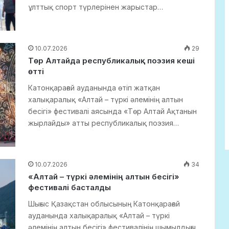
ұлттық спорт түрлерінен жарыстар…
10.07.2026
29
Төр Алтайда республикалық поэзия кеші
өтті
Катонқарағай ауданында өтіп жатқан
халықаралық «Алтай – түркі әлемінің алтын
бесігі» фестивалі аясында «Төр Алтай Ақтанын
жырлайды» атты республикалық поэзия…
10.07.2026
34
«Алтай – түркі әлемінің алтын бесігі»
фестивалі басталды
Шығыс Қазақстан облысының Катонқарағай
ауданында халықаралық «Алтай – түркі
әлемінің алтын бесігі» фестивалінің шымылдығы