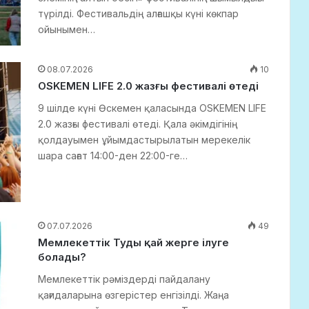
түрілді. Фестивальдің алғашқы күні көкпар
ойынымен…
08.07.2026
10
OSKEMEN LIFE 2.0 жазғы фестивалі өтеді
9 шілде күні Өскемен қаласында OSKEMEN LIFE
2.0 жазғы фестивалі өтеді. Қала әкімдігінің
қолдауымен ұйымдастырылатын мерекелік
шара сағат 14:00-ден 22:00-ге…
07.07.2026
49
Мемлекеттік Туды қай жерге ілуге
болады?
Мемлекеттік рәміздерді пайдалану
қағидаларына өзгерістер енгізілді. Жаңа