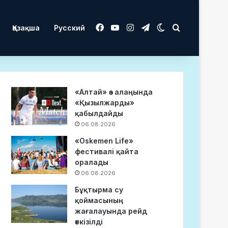
Facebook
YouTube
Instagram
Telegram
Switch skin
Іздеу
Қазақша
Русский
«Алтай» өз алаңында
«Қызылжарды»
қабылдайды
06.08.2026
«Oskemen Life»
фестивалі қайта
оралады
06.08.2026
Бұқтырма су
қоймасының
жағалауында рейд
өткізілді