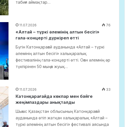
табиғи аймақтар…
11.07.2026
76
«Алтай – түркі әлемінің алтын бесігі»
гала-концерті дүркіреп өтті
Бүгін Катонқарағай ауданында «Алтай – түркі
әлемінің алтын бесігі» халықаралық
фестивалінің гала-концерті өтті. Оған әлемнің әр
түкпірінен 50 мыңға жуық…
11.07.2026
33
Катонқарағайда көкпар мен бәйге
жеңімпаздары анықталды
Шығыс Қазақстан облысының Катонқарағай
ауданында өтіп жатқан халықаралық «Алтай –
түркі әлемінің алтын бесігі» фестивалі аясында