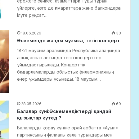
ережеге сәйкес, азаматтарға Туды тұрғын
үйлерге, өзге де ғимараттарға және балкондарға
ілуге рұқсат…
18.06.2026
33
Өскеменде жанды музыка, тегін концерт
18-21 маусым аралығында Республика алаңында
ашық аспан астында тегін концерттер
ұйымдастырылады. Концерттік
бағдарламаларды облыстық филармонияның
өнер ұжымдары ұсынады. 18 маусым…
28.05.2026
69
Балалар күні:Өскемендіктерді қандай
қызықтар күтеді?
Балаларды қорғау күніне орай арбатта «Ауыл»
партиясының филиалы қала тұрғындары мен