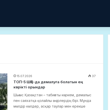
15.07.2026
37
ТОП-5:ШҚО-да демалуға болатын ең
көрікті орындар
Шығыс Қазақстан – табиғаты көркем, демалыс
пен саяхатқа қолайлы өңірлердің бірі. Мұнда
мөлдір көлдер, асқар таулар мен ерекше