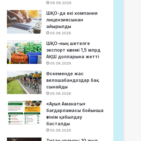
06.08.2026
ШҚО-да екі компания
лицензиясынан
айырылды
05.08.2026
ШҚО-ның шетелге
экспорт көлемі 1,5 млрд
АҚШ долларына жетті
05.08.2026
Өскеменде жас
велошабандоздар бақ
сынайды
05.08.2026
«Ауыл Аманаты»
бағдарламасы бойынша
өтінім қабылдау
басталды
05.08.2026
Титан ұрлығы: 10 жыл