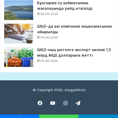
Бұқтырма су қоймасының
жағалауында рейд өткізілді
06.08.2026
ШҚО-да екі компания лицензиясынан
айырылды
05.08.2026
ШҚО-ның шетелге экспорт көлемі 1,5
млрд АҚШ долларына жетті
05.08.2026
© Copyright 2026, shygyslife.kz
Facebook
YouTube
Instagram
Telegram