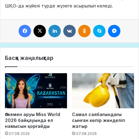
ШҚО-да жүйелі түрде жүзеге асырылып келеді.
Facebook
X
LinkedIn
VKontakte
Odnoklassniki
Skype
Messeng
Басқа жаңалықтар
Өскемен аруы Miss World
Самал саябағындағы
2026 байқауында ел
сынған көпір жөнделіп
намысын қорғайды
жатыр
07.08.2026
07.08.2026