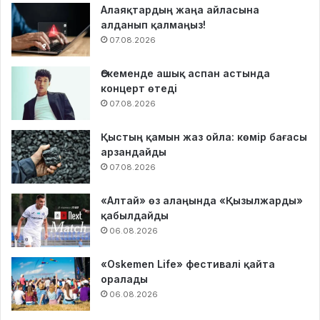
Алаяқтардың жаңа айласына
алданып қалмаңыз!
07.08.2026
Өскеменде ашық аспан астында
концерт өтеді
07.08.2026
Қыстың қамын жаз ойла: көмір бағасы
арзандайды
07.08.2026
«Алтай» өз алаңында «Қызылжарды»
қабылдайды
06.08.2026
«Oskemen Life» фестивалі қайта
оралады
06.08.2026