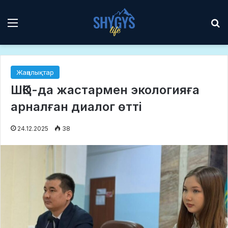
Мәзір
І
Жаңалықтар
ШҚО-да жастармен экологияға
арналған диалог өтті
24.12.2025
38