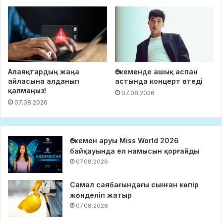
Алаяқтардың жаңа
Өскеменде ашық аспан
айласына алданып
астында концерт өтеді
қалмаңыз!
07.08.2026
07.08.2026
Өскемен аруы Miss World 2026
байқауында ел намысын қорғайды
07.08.2026
Самал саябағындағы сынған көпір
жөнделіп жатыр
07.08.2026