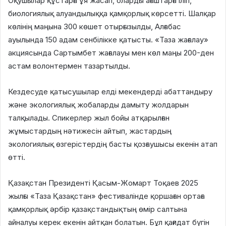
Оқушылар құстарға ұя жасап, оларды ағаштарға іліп,
биологиялық алуандылыққа қамқорлық көрсетті. Шалқар
көлінің маңына 300 көшет отырғызылды, Алғабас
ауылында 150 адам сенбілікке қатысты. «Таза жағалау»
акциясында Сартымбет жағалауы мен көл маңы 200-ден
астам волонтермен тазартылды.
Кездесуде қатысушылар елді мекендерді абаттандыру
және экологиялық жобаларды дамыту жолдарын
талқылады. Спикерлер жыл бойы атқарылған
жұмыстардың нәтижесін айтып, жастардың
экологиялық өзгерістердің басты қозғаушысы екенін атап
өтті.
Қазақстан Президенті Қасым-Жомарт Тоқаев 2025
жылғы «Таза Қазақстан» фестивалінде қоршаған ортаға
қамқорлық әрбір қазақстандықтың өмір салтына
айналуы керек екенін айтқан болатын. Бұл қағидат бүгін