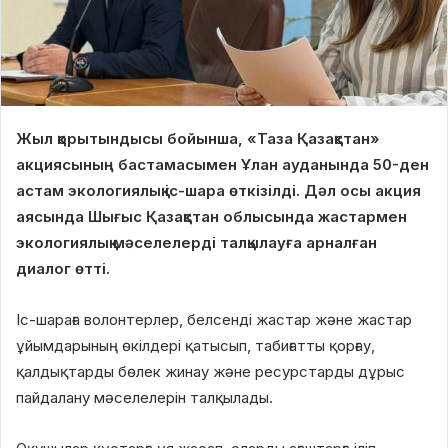
Жыл қорытындысы бойынша, «Таза Қазақстан»
акциясының бастамасымен Ұлан ауданында 50-ден
астам экологиялық іс-шара өткізілді. Дәл осы акция
аясында Шығыс Қазақстан облысында жастармен
экологиялық мәселелерді талқылауға арналған
диалог өтті.
Іс-шараға волонтерлер, белсенді жастар және жастар
ұйымдарының өкілдері қатысып, табиғатты қорғау,
қалдықтарды бөлек жинау және ресурстарды дұрыс
пайдалану мәселелерін талқылады.