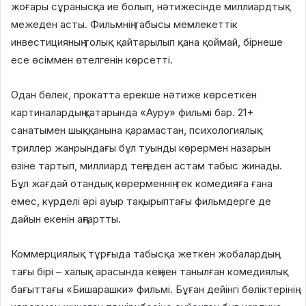
жоғары сұранысқа ие болып, нәтижесінде миллиардтық
межеден асты. Фильмнің табысы мемлекеттік
инвестицияның толық қайтарылып қана қоймай, бірнеше
есе өсіммен өтелгенін көрсетті.
Одан бөлек, прокатта ерекше нәтиже көрсеткен
картиналардың қатарында «Ауру» фильмі бар. 21+
санатымен шыққанына қарамастан, психологиялық
триллер жанрындағы бұл туынды көрермен назарын
өзіне тартып, миллиард теңгеден астам табыс жинады.
Бұл жағдай отандық көрерменнің тек комедияға ғана
емес, күрделі әрі ауыр тақырыптағы фильмдерге де
дайын екенін аңғартты.
Коммерциялық тұрғыда табысқа жеткен жобалардың
тағы бірі – халық арасында кеңінен танылған комедиялық
бағыттағы «Бишарашки» фильмі. Бұған дейінгі бөліктерінің