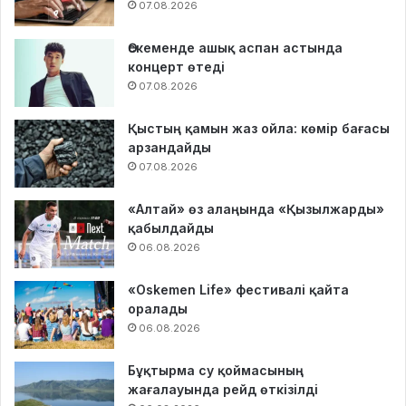
07.08.2026
Өскеменде ашық аспан астында
концерт өтеді
07.08.2026
Қыстың қамын жаз ойла: көмір бағасы
арзандайды
07.08.2026
«Алтай» өз алаңында «Қызылжарды»
қабылдайды
06.08.2026
«Oskemen Life» фестивалі қайта
оралады
06.08.2026
Бұқтырма су қоймасының
жағалауында рейд өткізілді