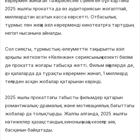
көрермен жинаған тәжірибесіне сүйенген бұл картина
2025 жылғы прокатта да өз аудиториясын жоғалтпай,
миллиардтан асатын касса көрсетті. Отбасылық
тұрмыс пен жеңіл әзіл көрерменді кинотеатрға тартудың
негізгі нысанына айналды.
Сол сияқты, тұрмыстық-әлеуметтік тақырыпты әзіл
арқылы жеткізетін «Келінжан» сериясының кезекті бөлімі
де прокатта жоғары табысқа жетті. Фильм өңірлерде де,
ірі қалаларда да тұрақты көрермен жинап, 1 миллиард
теңгеден асқан жобалар қатарынан көрінді.
2025 жылы прокаттағы табысты фильмдер қатарын
романтикалық-драмалық және мотивациялық бағыттағы
жобалар да толықтырды. Жалпы алғанда, 2025 жылғы
нәтижелер қазақстандық киноның жаңа кезеңге аяқ
басқанын байқатады.