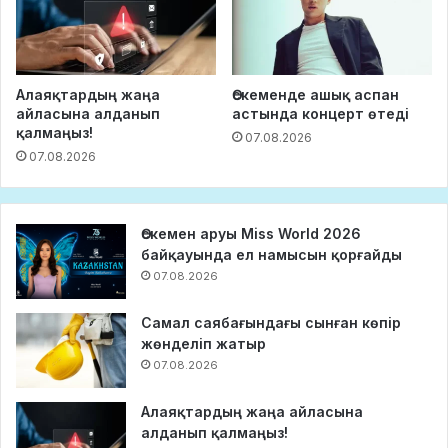
Алаяқтардың жаңа
Өскеменде ашық аспан
айласына алданып
астында концерт өтеді
қалмаңыз!
07.08.2026
07.08.2026
Өскемен аруы Miss World 2026
байқауында ел намысын қорғайды
07.08.2026
Самал саябағындағы сынған көпір
жөнделіп жатыр
07.08.2026
Алаяқтардың жаңа айласына
алданып қалмаңыз!