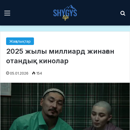
Мәзір
І
Жаңалықтар
2025 жылы миллиард жинаған
отандық кинолар
05.01.2026
154