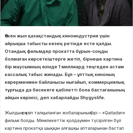
Өткен жыл қазақстандық киноиндустрия үшін
айрықша табысты кезең ретінде есте қалды.
Отандық фильмдер прокатта бұрын-соңды
болмаған көрсеткіштерге жетіп, бірнеше картина
бір маусымның өзінде 1 миллиард теңгеден астам
кассалық табыс жинады. Бұл – ұлттық киноның
көрерменмен байланысы нығайып, коммерциялық
тұрғыда да бәсекеге қабілетті бола бастағанының
айқын көрінісі, деп хабарлайды Shygyslife.
Жылдың ең көп талқыланған жобаларының бірі – «Qaitadan»
фильмі болды. Мемлекеттік қолдаумен түсірілген бұл
картина прокатқа шыққан алғашқы апталарынан бастап