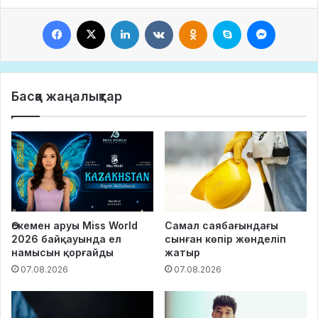
Facebook
X
LinkedIn
VKontakte
Odnoklassniki
Skype
Messeng
Басқа жаңалықтар
Өскемен аруы Miss World
Самал саябағындағы
2026 байқауында ел
сынған көпір жөнделіп
намысын қорғайды
жатыр
07.08.2026
07.08.2026