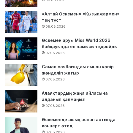
«Алтай Өскемен» «Қызылжармен»
тең түсті
08.08.2026
Өскемен аруы Miss World 2026
байқауында ел намысын қорғайды
07.08.2026
Самал саябағындағы сынған көпір
жөнделіп жатыр
07.08.2026
Алаяқтардың жаңа айласына
алданып қалмаңыз!
07.08.2026
Өскеменде ашық аспан астында
концерт өтеді
07.08.2026