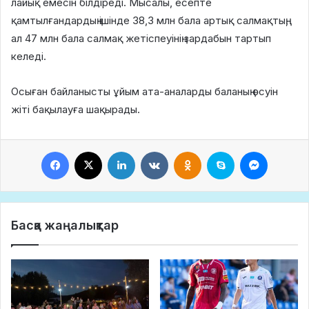
лайық емесін білдіреді. Мысалы, есепте
қамтылғандардың ішінде 38,3 млн бала артық салмақтың,
ал 47 млн бала салмақ жетіспеуінің зардабын тартып
келеді.
Осыған байланысты ұйым ата-аналарды баланың өсуін
жіті бақылауға шақырады.
Facebook
X
LinkedIn
VKontakte
Odnoklassniki
Skype
Messeng
Басқа жаңалықтар