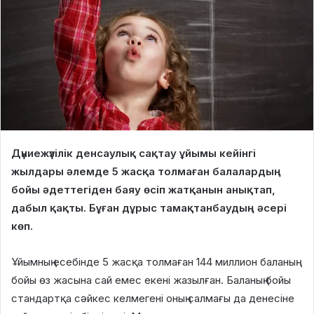
Дүниежүзілік денсаулық сақтау ұйымы кейінгі
жылдары әлемде 5 жасқа толмаған балалардың
бойы әдеттегіден баяу өсіп жатқанын анықтап,
дабыл қақты. Бұған дұрыс тамақтанбаудың әсері
көп.
Ұйымның есебінде 5 жасқа толмаған 144 миллион баланың
бойы өз жасына сай емес екені жазылған. Баланың бойы
стандартқа сәйкес келмегені оның салмағы да денесіне