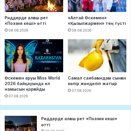
Риддерде алғаш рет
«Алтай Өскемен»
«Поэзия кеші» өтті
«Қызылжармен» тең түсті
08.08.2026
08.08.2026
Өскемен аруы Miss World
Самал саябағындағы сынған
2026 байқауында ел
көпір жөнделіп жатыр
намысын қорғайды
07.08.2026
07.08.2026
Риддерде алғаш рет «Поэзия кеші»
өтті
08.08.2026