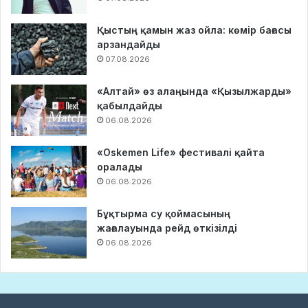
Қыстың қамын жаз ойла: көмір бағасы
арзандайды
07.08.2026
«Алтай» өз алаңында «Қызылжарды»
қабылдайды
06.08.2026
«Oskemen Life» фестивалі қайта
оралады
06.08.2026
Бұқтырма су қоймасының
жағалауында рейд өткізілді
06.08.2026