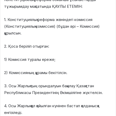
тұжырымдау мақсатында ҚАУЛЫ ЕТЕМІН:
1. Конституциялық реформа жөніндегі комиссия
(Конституциялық комиссия) (бұдан әрі – Комиссия)
құрылсын.
2. Қоса беріліп отырған:
1) Комиссия туралы ереже;
2) Комиссияның құрамы бекітілсін.
3. Осы Жарлықтың орындалуын бақылау Қазақстан
Республикасы Президентінің Әкімшілігіне жүктелсін.
4. Осы Жарлық қол қойылған күнінен бастап қолданысқа
енгізіледі.