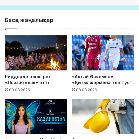
Басқа жаңалықтар
Риддерде алғаш рет
«Алтай Өскемен»
«Поэзия кеші» өтті
«Қызылжармен» тең түсті
08.08.2026
08.08.2026