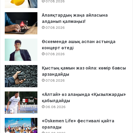
07.08.2026
Алаяқтардың жаңа айласына
алданып қалмаңыз!
07.08.2026
Өскеменде ашық аспан астында
концерт өтеді
07.08.2026
Қыстың қамын жаз ойла: көмір бағасы
арзандайды
07.08.2026
«Алтай» өз алаңында «Қызылжарды»
қабылдайды
06.08.2026
«Oskemen Life» фестивалі қайта
оралады