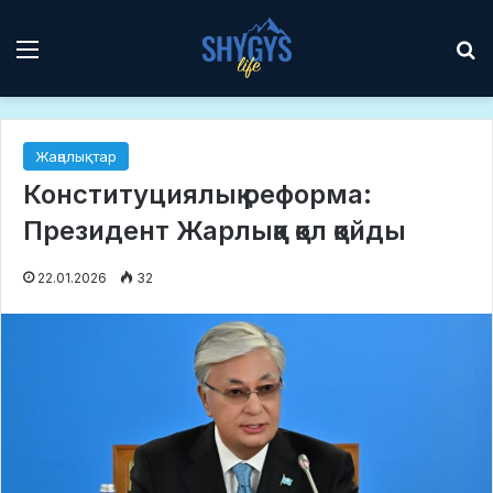
Мәзір
І
Жаңалықтар
Конституциялық реформа:
Президент Жарлыққа қол қойды
22.01.2026
32