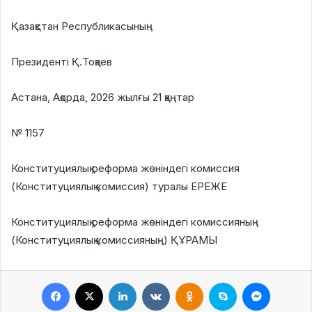
Қазақстан Республикасының
Президенті Қ.Тоқаев
Астана, Ақорда, 2026 жылғы 21 қаңтар
№ 1157
Конституциялық реформа жөніндегі комиссия
(Конституциялық комиссия) туралы ЕРЕЖЕ
Конституциялық реформа жөніндегі комиссияның
(Конституциялық комиссияның) ҚҰРАМЫ
Facebook
X
LinkedIn
VKontakte
Odnoklassniki
Skype
Messeng