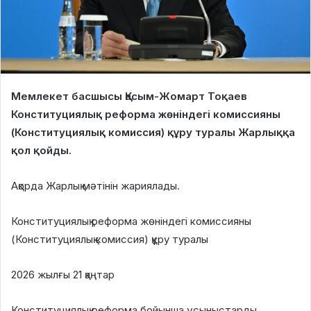
Мемлекет басшысы Қасым-Жомарт Тоқаев
Конституциялық реформа жөніндегі комиссияны
(Конституциялық комиссия) құру туралы Жарлыққа
қол қойды.
Ақорда Жарлық мәтінін жариялады.
Конституциялық реформа жөніндегі комиссияны
(Конституциялық комиссия) құру туралы
2026 жылғы 21 қаңтар
Конституциялық реформа бойынша ұсыныстарды