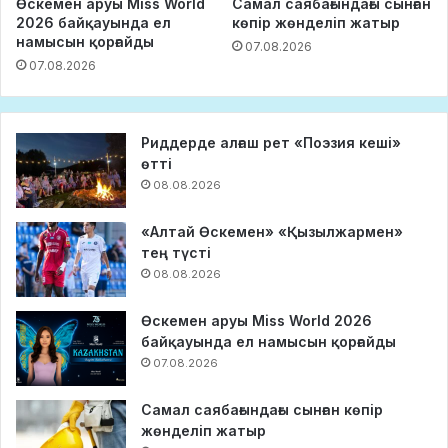
Өскемен аруы Miss World
Самал саябағындағы сынған
2026 байқауында ел
көпір жөнделіп жатыр
намысын қорғайды
07.08.2026
07.08.2026
Риддерде алғаш рет «Поэзия кеші»
өтті
08.08.2026
«Алтай Өскемен» «Қызылжармен»
тең түсті
08.08.2026
Өскемен аруы Miss World 2026
байқауында ел намысын қорғайды
07.08.2026
Самал саябағындағы сынған көпір
жөнделіп жатыр