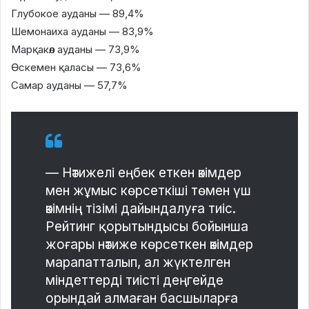
Глубокое ауданы — 89,4%
Шемонаиха ауданы — 83,9%
Марқакөл ауданы — 73,9%
Өскемен қаласы — 73,6%
Самар ауданы — 57,7%
— Нәтижелі еңбек еткен әкімдер
мен жұмыс көрсеткіші төмен үш
әкімнің тізімі дайындалуға тиіс.
Рейтинг қорытындысы бойынша
жоғары нәтиже көрсеткен әкімдер
марапатталып, ал жүктелген
міндеттерді тиісті деңгейде
орындай алмаған басшыларға