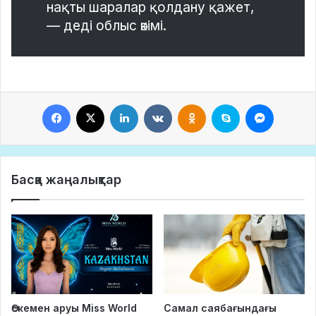
нақты шаралар қолдану қажет,
— деді облыс әкімі.
Facebook
X
LinkedIn
VKontakte
Odnoklassniki
Skype
Messeng
Басқа жаңалықтар
Өскемен аруы Miss World
Самал саябағындағы