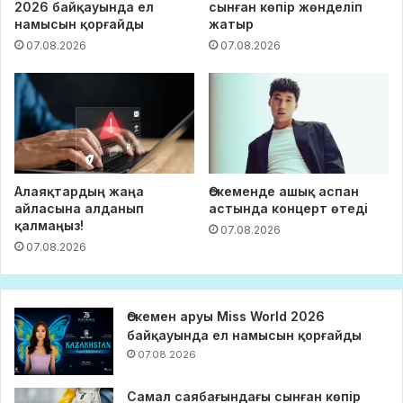
2026 байқауында ел
сынған көпір жөнделіп
намысын қорғайды
жатыр
07.08.2026
07.08.2026
Алаяқтардың жаңа
Өскеменде ашық аспан
айласына алданып
астында концерт өтеді
қалмаңыз!
07.08.2026
07.08.2026
Өскемен аруы Miss World 2026
байқауында ел намысын қорғайды
07.08.2026
Самал саябағындағы сынған көпір