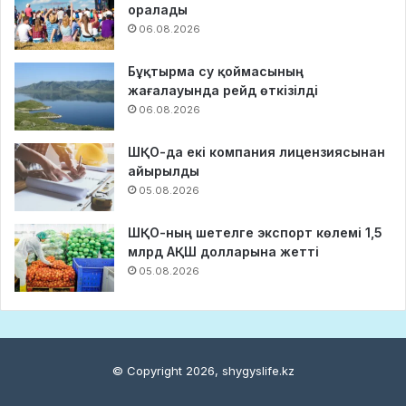
оралады
06.08.2026
Бұқтырма су қоймасының
жағалауында рейд өткізілді
06.08.2026
ШҚО-да екі компания лицензиясынан
айырылды
05.08.2026
ШҚО-ның шетелге экспорт көлемі 1,5
млрд АҚШ долларына жетті
05.08.2026
© Copyright 2026, shygyslife.kz