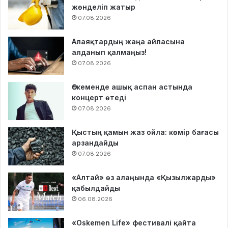
жөнделіп жатыр
07.08.2026
Алаяқтардың жаңа айласына
алданып қалмаңыз!
07.08.2026
Өскеменде ашық аспан астында
концерт өтеді
07.08.2026
Қыстың қамын жаз ойла: көмір бағасы
арзандайды
07.08.2026
«Алтай» өз алаңында «Қызылжарды»
қабылдайды
06.08.2026
«Oskemen Life» фестивалі қайта