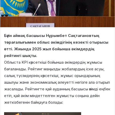
Бүгін аймақ басшысы Нұрымбет Сақтағановтың
төрағалығымен облыс әкімдігінің кезекті отырысы
өтті. Жиында 2025 жыл бойынша әкімдердің
рейтингі шықты.
Облыста KPI көрсеткіші бойынша әкімдердің жұмысы
бағаланады. Рейтинг маңызды жобалардың іске асуы,
салық түсімдерінің көрсеткіші, жұмыс орындарының
ашылуы және экономикалық әлеуетті негізге ала отырып
жасалады. Рейтингте қай ауданның басшысы өнімді еңбек
етіп, қай әкім міндеттелген жұмысты соңына дейін
жеткізбегенін байқауға болады: