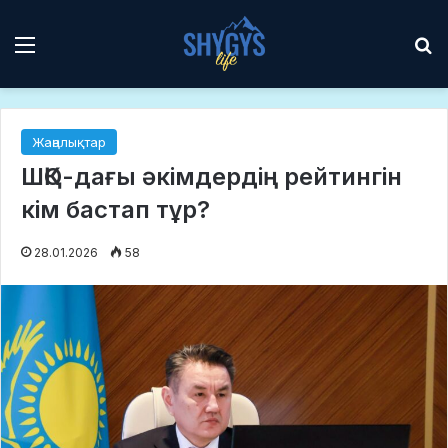
Мәзір
І
Жаңалықтар
ШҚО-дағы әкімдердің рейтингін
кім бастап тұр?
28.01.2026
58