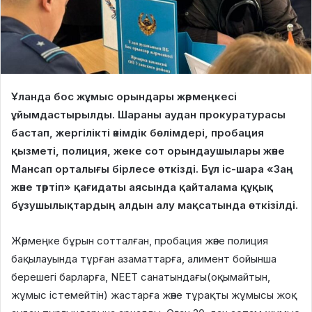
Ұланда бос жұмыс орындары жәрмеңкесі
ұйымдастырылды. Шараны аудан прокуратурасы
бастап, жергілікті әкімдік бөлімдері, пробация
қызметі, полиция, жеке сот орындаушылары және
Мансап орталығы бірлесе өткізді. Бұл іс-шара «Заң
және тәртіп» қағидаты аясында қайталама құқық
бұзушылықтардың алдын алу мақсатында өткізілді.
Жәрмеңке бұрын сотталған, пробация және полиция
бақылауында тұрған азаматтарға, алимент бойынша
берешегі барларға, NEET санатындағы(оқымайтын,
жұмыс істемейтін) жастарға және тұрақты жұмысы жоқ