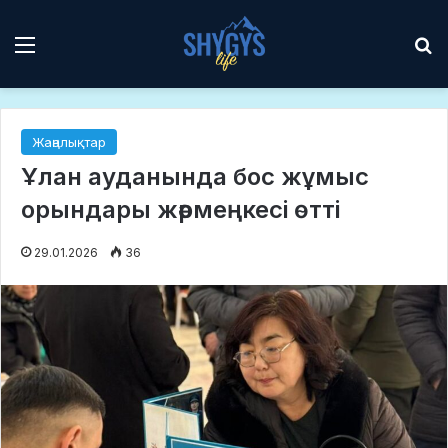
Мәзір
І
Жаңалықтар
Ұлан ауданында бос жұмыс
орындары жәрмеңкесі өтті
29.01.2026
36