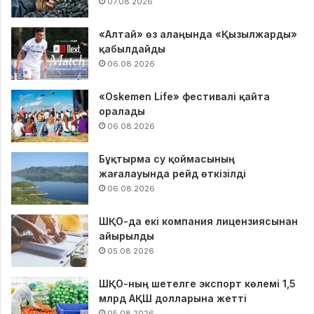
07.08.2026
«Алтай» өз алаңында «Қызылжарды»
қабылдайды
06.08.2026
«Oskemen Life» фестивалі қайта
оралады
06.08.2026
Бұқтырма су қоймасының
жағалауында рейд өткізілді
06.08.2026
ШҚО-да екі компания лицензиясынан
айырылды
05.08.2026
ШҚО-ның шетелге экспорт көлемі 1,5
млрд АҚШ долларына жетті
05.08.2026