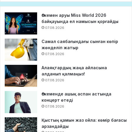
Өскемен аруы Miss World 2026
байқауында ел намысын қорғайды
07.08.2026
Самал саябағындағы сынған көпір
жөнделіп жатыр
07.08.2026
Алаяқтардың жаңа айласына
алданып қалмаңыз!
07.08.2026
Өскеменде ашық аспан астында
концерт өтеді
07.08.2026
Қыстың қамын жаз ойла: көмір бағасы
арзандайды