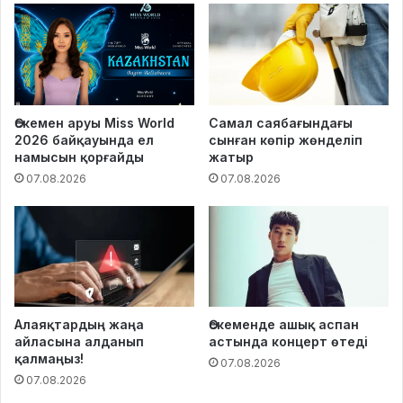
Өскемен аруы Miss World
Самал саябағындағы
2026 байқауында ел
сынған көпір жөнделіп
намысын қорғайды
жатыр
07.08.2026
07.08.2026
Алаяқтардың жаңа
Өскеменде ашық аспан
айласына алданып
астында концерт өтеді
қалмаңыз!
07.08.2026
07.08.2026