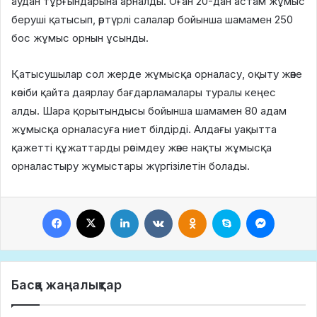
аудан тұрғындарына арналды. Оған 20-дан астам жұмыс
беруші қатысып, әртүрлі салалар бойынша шамамен 250
бос жұмыс орнын ұсынды.
Қатысушылар сол жерде жұмысқа орналасу, оқыту және
кәсіби қайта даярлау бағдарламалары туралы кеңес
алды. Шара қорытындысы бойынша шамамен 80 адам
жұмысқа орналасуға ниет білдірді. Алдағы уақытта
қажетті құжаттарды рәсімдеу және нақты жұмысқа
орналастыру жұмыстары жүргізілетін болады.
Facebook
X
LinkedIn
VKontakte
Odnoklassniki
Skype
Messeng
Басқа жаңалықтар