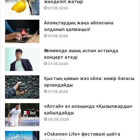
жөнделіп жатыр
07.08.2026
Алаяқтардың жаңа айласына
алданып қалмаңыз!
07.08.2026
Өскеменде ашық аспан астында
концерт өтеді
07.08.2026
Қыстың қамын жаз ойла: көмір бағасы
арзандайды
07.08.2026
«Алтай» өз алаңында «Қызылжарды»
қабылдайды
06.08.2026
«Oskemen Life» фестивалі қайта