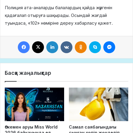
Полиция ата-аналарды балалардың қайда жүргенін
қадағалап отыруға шақырады. Осындай жағдай
туындаса, «102» нөміріне дереу хабарласу қажет.
Facebook
X
LinkedIn
VKontakte
Odnoklassniki
Skype
Messeng
Басқа жаңалықтар
Өскемен аруы Miss World
Самал саябағындағы
2026 байқауында ел
сынған көпір жөнделіп