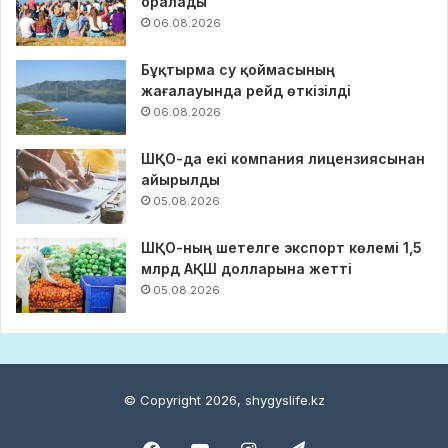
оралады
06.08.2026
Бұқтырма су қоймасының
жағалауында рейд өткізілді
06.08.2026
ШҚО-да екі компания лицензиясынан
айырылды
05.08.2026
ШҚО-ның шетелге экспорт көлемі 1,5
млрд АҚШ долларына жетті
05.08.2026
© Copyright 2026, shygyslife.kz