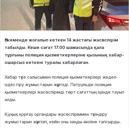
Өскеменде жоғалып кеткен 14 жастағы жасөспірім
табылды. Кеше сағат 17:00 шамасында қала
тұрғыны полиция қызметкерлеріне қызының хабар-
ошарсыз кеткені туралы хабарлаған.
Хабар түсе салысымен полиция қызметкерлері жедел-
іздестіру жұмыстарын жүргізді. Патрульдік полиция
қызметкерлері жасөспірімді төрт сағаттың ішінде тауып
алды.
Құқық қорғау органдары жасөспіріммен түсіндіру
жұмыстарын жүргізіп, кейін оны заңды өкіліне тапсырды.