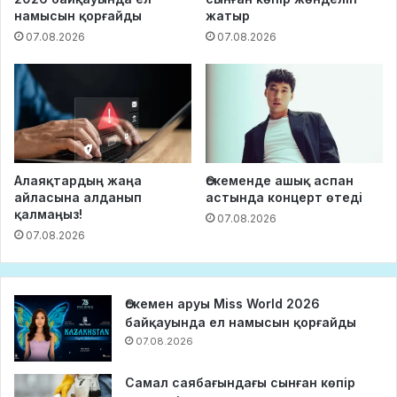
намысын қорғайды
жатыр
07.08.2026
07.08.2026
Алаяқтардың жаңа
Өскеменде ашық аспан
айласына алданып
астында концерт өтеді
қалмаңыз!
07.08.2026
07.08.2026
Өскемен аруы Miss World 2026
байқауында ел намысын қорғайды
07.08.2026
Самал саябағындағы сынған көпір