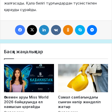
жалғасады. Қала билігі тұрғындардан түсіністікпен
қарауды сұрайды.
Facebook
X
LinkedIn
VKontakte
Odnoklassniki
Skype
Messeng
Басқа жаңалықтар
Өскемен аруы Miss World
Самал саябағындағы
2026 байқауында ел
сынған көпір жөнделіп
намысын қорғайды
жатыр