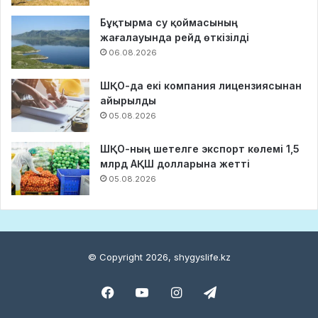
Бұқтырма су қоймасының
жағалауында рейд өткізілді
06.08.2026
ШҚО-да екі компания лицензиясынан
айырылды
05.08.2026
ШҚО-ның шетелге экспорт көлемі 1,5
млрд АҚШ долларына жетті
05.08.2026
© Copyright 2026, shygyslife.kz
Facebook
YouTube
Instagram
Telegram