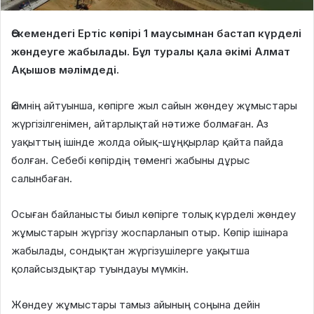
Өскемендегі Ертіс көпірі 1 маусымнан бастап күрделі
жөндеуге жабылады. Бұл туралы қала әкімі Алмат
Ақышов мәлімдеді.
Әкімнің айтуынша, көпірге жыл сайын жөндеу жұмыстары
жүргізілгенімен, айтарлықтай нәтиже болмаған. Аз
уақыттың ішінде жолда ойық-шұңқырлар қайта пайда
болған. Себебі көпірдің төменгі жабыны дұрыс
салынбаған.
Осыған байланысты биыл көпірге толық күрделі жөндеу
жұмыстарын жүргізу жоспарланып отыр. Көпір ішінара
жабылады, сондықтан жүргізушілерге уақытша
қолайсыздықтар туындауы мүмкін.
Жөндеу жұмыстары тамыз айының соңына дейін