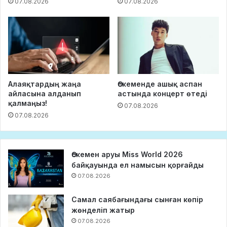
07.08.2026
07.08.2026
Алаяқтардың жаңа
Өскеменде ашық аспан
айласына алданып
астында концерт өтеді
қалмаңыз!
07.08.2026
07.08.2026
Өскемен аруы Miss World 2026
байқауында ел намысын қорғайды
07.08.2026
Самал саябағындағы сынған көпір
жөнделіп жатыр
07.08.2026