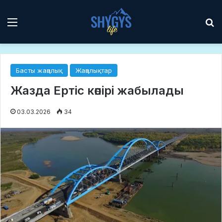
Мәзір
І
Басты жаңалық
Жаңалықтар
Жазда Ертіс көпірі жабылады
03.03.2026
34