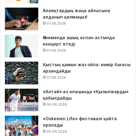
Алаяқтардың жаңа айласына
алданып қалмаңыз!
07.08.2026
Өскеменде ашық аспан астында
концерт өтеді
07.08.2026
Қыстың қамын жаз ойла: көмір бағасы
арзандайды
07.08.2026
«Алтай» өз алаңында «Қызылжарды»
қабылдайды
06.08.2026
«Oskemen Life» фестивалі қайта
оралады
06.08.2026