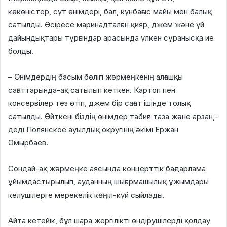
көкөністер, сүт өнімдері, бал, күнбағыс майы мен балық
сатылды. Әсіресе маринадталған қияр, джем және үй
дайындықтары тұрғындар арасында үлкен сұранысқа ие
болды.
– Өнімдердің басым бөлігі жәрмеңкенің алғашқы
сағаттарында-ақ сатылып кеткен. Картоп пен
консервілер тез өтіп, джем бір сағат ішінде толық
сатылды. Өйткені біздің өнімдер табиғи таза және арзан,-
деді Полянское ауылдық округінің әкімі Ержан
Омырбаев.
Сондай-ақ жәрмеңке аясында концерттік бағдарлама
ұйымдастырылып, ауданның шығармашылық ұжымдары
келушілерге мерекелік көңіл-күй сыйлады.
Айта кетейік, бұл шара жергілікті өндірушілерді қолдау