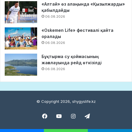
«Алтай» өз алаңында «Қызылжарды»
қабылдайды
06.08.2026
«Oskemen Life» фестивалі қайта
оралады
06.08.2026
Бұқтырма су қоймасының
жағалауында рейд өткізілді
06.08.2026
© Copyright 2026, shygyslife.kz
Facebook
YouTube
Instagram
Telegram