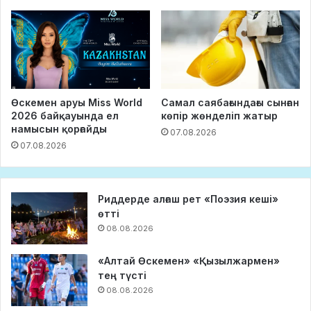
Өскемен аруы Miss World
Самал саябағындағы сынған
2026 байқауында ел
көпір жөнделіп жатыр
намысын қорғайды
07.08.2026
07.08.2026
Риддерде алғаш рет «Поэзия кеші»
өтті
08.08.2026
«Алтай Өскемен» «Қызылжармен»
тең түсті
08.08.2026