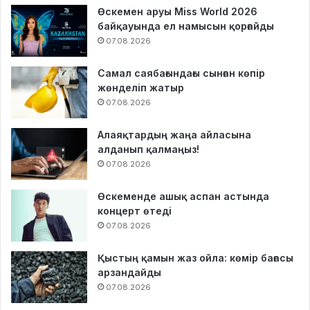
Өскемен аруы Miss World 2026
байқауында ел намысын қорғайды
07.08.2026
Самал саябағындағы сынған көпір
жөнделіп жатыр
07.08.2026
Алаяқтардың жаңа айласына
алданып қалмаңыз!
07.08.2026
Өскеменде ашық аспан астында
концерт өтеді
07.08.2026
Қыстың қамын жаз ойла: көмір бағасы
арзандайды
07.08.2026