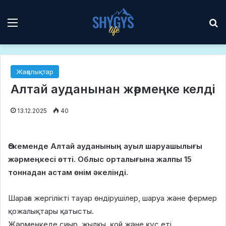
Мәзір
І
Жаңалықтар
Алтай ауданынан жәрмеңке келді
13.12.2025
40
Өскеменде Алтай ауданының ауыл шаруашылығы
жәрмеңкесі өтті. Облыс орталығына жалпы 15
тоннадан астам өнім әкелінді.
Шараға жергілікті тауар өндірушілер, шаруа және фермер
қожалықтары қатысты.
Жәрмеңкеде сиыр, жылқы, қой және құс еті,