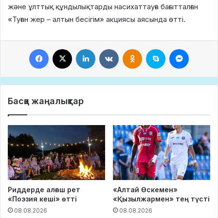
және ұлттық құндылықтарды насихаттауға бағытталған
«Туған жер – алтын бесігім» акциясы аясында өтті.
Facebook
X
LinkedIn
VKontakte
Odnoklassniki
Skype
Messeng
Басқа жаңалықтар
Риддерде алғаш рет
«Алтай Өскемен»
«Поэзия кеші» өтті
«Қызылжармен» тең түсті
08.08.2026
08.08.2026