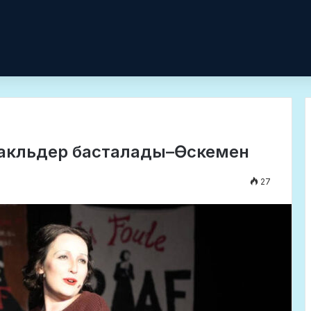
такльдер басталады–Өскемен
27