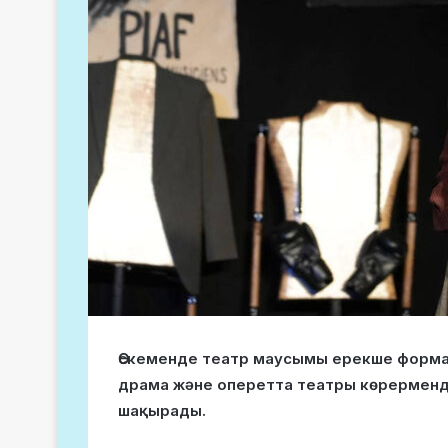
Өскеменде театр маусымы ерекше форма
драма және оперетта театры көрерменд
шақырады.