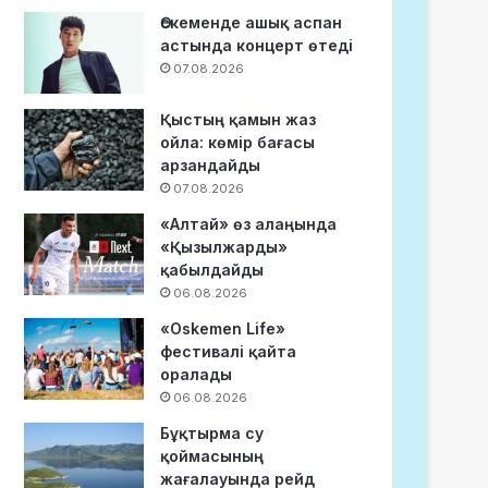
Өскеменде ашық аспан
астында концерт өтеді
07.08.2026
Қыстың қамын жаз
ойла: көмір бағасы
арзандайды
07.08.2026
«Алтай» өз алаңында
«Қызылжарды»
қабылдайды
06.08.2026
«Oskemen Life»
фестивалі қайта
оралады
06.08.2026
Бұқтырма су
қоймасының
жағалауында рейд