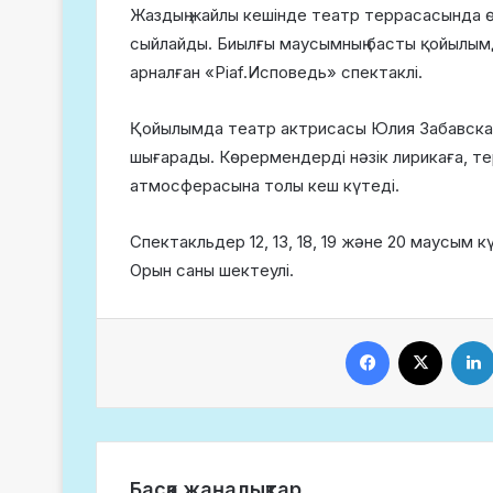
Жаздың жайлы кешінде театр террасасында 
сыйлайды. Биылғы маусымның басты қойылымдар
арналған «Piaf.Исповедь» спектаклі.
Қойылымда театр актрисасы Юлия Забавская
шығарады. Көрермендерді нәзік лирикаға, те
атмосферасына толы кеш күтеді.
Спектакльдер 12, 13, 18, 19 және 20 маусым к
Орын саны шектеулі.
Facebook
X
Басқа жаңалықтар