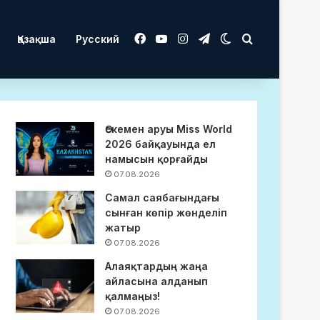
Facebook
YouTube
Instagram
Telegram
Switch skin
Іздеу
Қазақша
Русский
Өскемен аруы Miss World
2026 байқауында ел
намысын қорғайды
07.08.2026
Самал саябағындағы
сынған көпір жөнделіп
жатыр
07.08.2026
Алаяқтардың жаңа
айласына алданып
қалмаңыз!
07.08.2026