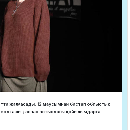
тта жалғасады. 12 маусымнан бастап облыстық
ерді ашық аспан астындағы қойылымдарға