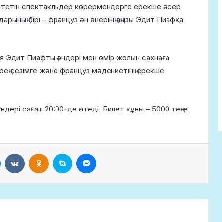
өтетін спектакльдер көрермендерге ерекше әсер
ының бірі – француз ән өнерінің аңызы Эдит Пиафқа
 Эдит Пиафтың әндері мен өмір жолын сахнаға
рең сезімге және француз мәдениетінің ерекше
үндері сағат 20:00-де өтеді. Билет құны – 5000 теңге.
LinkedIn
VKontakte
Odnoklassniki
Skype
Messenger