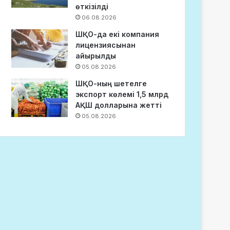
өткізілді
06.08.2026
ШҚО-да екі компания
лицензиясынан
айырылды
05.08.2026
ШҚО-ның шетелге
экспорт көлемі 1,5 млрд
АҚШ долларына жетті
05.08.2026