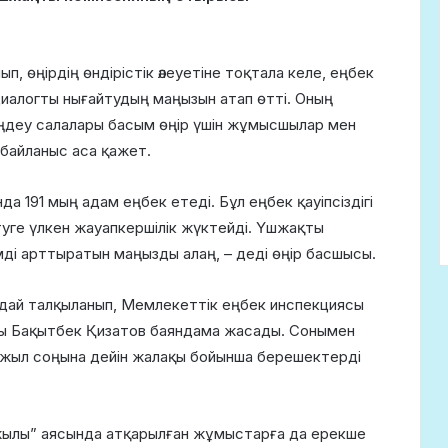
, өңірдің өндірістік әлеуетіне тоқтала келе, еңбек
 диалогты нығайтудың маңызын атап өтті. Оның
 өңдеу салалары басым өңір үшін жұмысшылар мен
 байланыс аса қажет.
а 191 мың адам еңбек етеді. Бұл еңбек қауіпсіздігі
уге үлкен жауапкершілік жүктейді. Үшжақты
ді арттыратын маңызды алаң, – деді өңір басшысы.
дай талқыланып, Мемлекеттік еңбек инспекциясы
сы Бақытбек Қизатов баяндама жасады. Сонымен
е жыл соңына дейін жалақы бойынша берешектерді
лы” аясында атқарылған жұмыстарға да ерекше