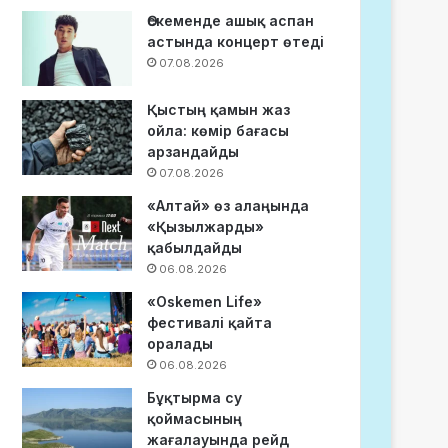
Өскеменде ашық аспан
астында концерт өтеді
07.08.2026
Қыстың қамын жаз
ойла: көмір бағасы
арзандайды
07.08.2026
«Алтай» өз алаңында
«Қызылжарды»
қабылдайды
06.08.2026
«Oskemen Life»
фестивалі қайта
оралады
06.08.2026
Бұқтырма су
қоймасының
жағалауында рейд