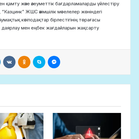
 қамту және әлеуметтік бағдарламаларды үйлестіру
Казцинк” ЖШС әкімшілік мәселелер жөніндегі
мақтық кәсіподақтар бірлестігінің төрағасы
 даярлау мен еңбек жағдайларын жақсарту
LinkedIn
VKontakte
Odnoklassniki
Skype
Messenger