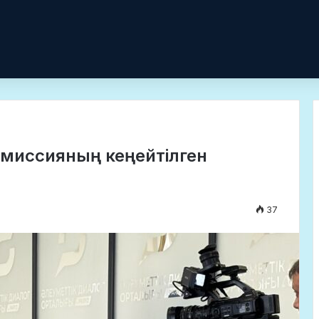
омиссияның кеңейтілген
37