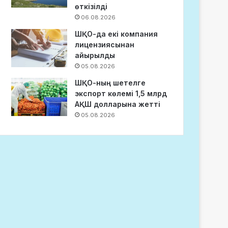
өткізілді
06.08.2026
ШҚО-да екі компания
лицензиясынан
айырылды
05.08.2026
ШҚО-ның шетелге
экспорт көлемі 1,5 млрд
АҚШ долларына жетті
05.08.2026