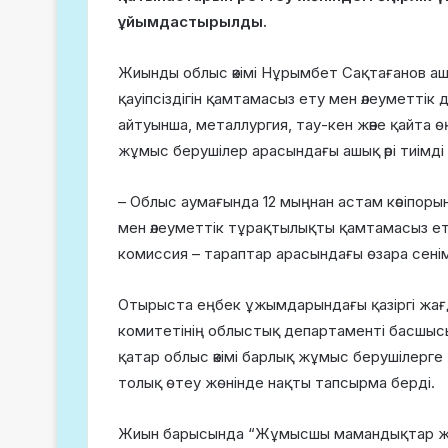
ұйымдастырылды.
Жиынды облыс әкімі Нұрымбет Сақтағанов ашып
қауіпсіздігін қамтамасыз ету мен әлеуметтік
айтуынша, металлургия, тау-кен және қайта
жұмыс берушілер арасындағы ашық әрі тиімді
– Облыс аумағында 12 мыңнан астам кәсіпорынд
мен әлеуметтік тұрақтылықты қамтамасыз ет
комиссия – тараптар арасындағы өзара сенім
Отырыста еңбек ұжымдарындағы қазіргі жағ
комитетінің облыстық департаменті басшы
қатар облыс әкімі барлық жұмыс берушілерг
толық өтеу жөнінде нақты тапсырма берді.
Жиын барысында “Жұмысшы мамандықтар жы