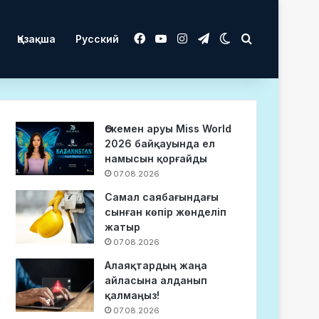
Facebook
YouTube
Instagram
Telegram
Switch skin
Іздеу
Қазақша
Русский
Өскемен аруы Miss World
2026 байқауында ел
намысын қорғайды
07.08.2026
Самал саябағындағы
сынған көпір жөнделіп
жатыр
07.08.2026
Алаяқтардың жаңа
айласына алданып
қалмаңыз!
07.08.2026