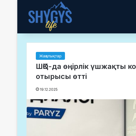
Жаңалықтар
ШҚО-да өңірлік үшжақты к
отырысы өтті
19.12.2025