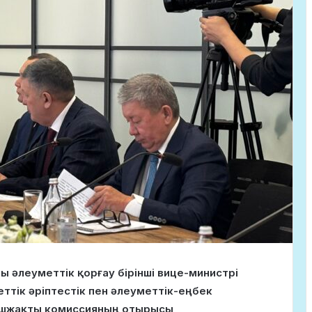
ы әлеуметтік қорғау бірінші вице-министрі
тік әріптестік пен әлеуметтік-еңбек
 үшжақты комиссияның отырысы