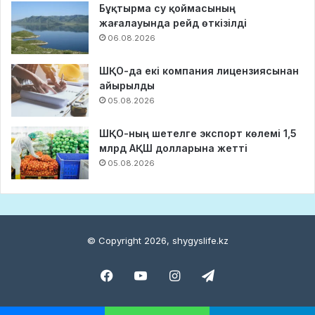
Бұқтырма су қоймасының
жағалауында рейд өткізілді
06.08.2026
ШҚО-да екі компания лицензиясынан
айырылды
05.08.2026
ШҚО-ның шетелге экспорт көлемі 1,5
млрд АҚШ долларына жетті
05.08.2026
© Copyright 2026, shygyslife.kz
Facebook
YouTube
Instagram
Telegram