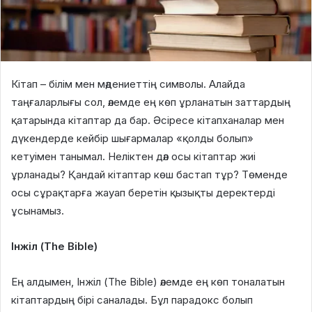
Кітап – білім мен мәдениеттің символы. Алайда
таңғаларлығы сол, әлемде ең көп ұрланатын заттардың
қатарында кітаптар да бар. Әсіресе кітапханалар мен
дүкендерде кейбір шығармалар «қолды болып»
кетуімен танымал. Неліктен дәл осы кітаптар жиі
ұрланады? Қандай кітаптар көш бастап тұр? Төменде
осы сұрақтарға жауап беретін қызықты деректерді
ұсынамыз.
Інжіл (The Bible)
Ең алдымен, Інжіл (The Bible) әлемде ең көп тоналатын
кітаптардың бірі саналады. Бұл парадокс болып