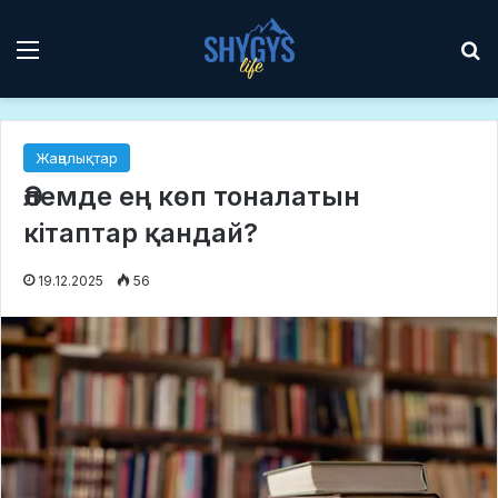
Мәзір
І
Жаңалықтар
Әлемде ең көп тоналатын
кітаптар қандай?
19.12.2025
56