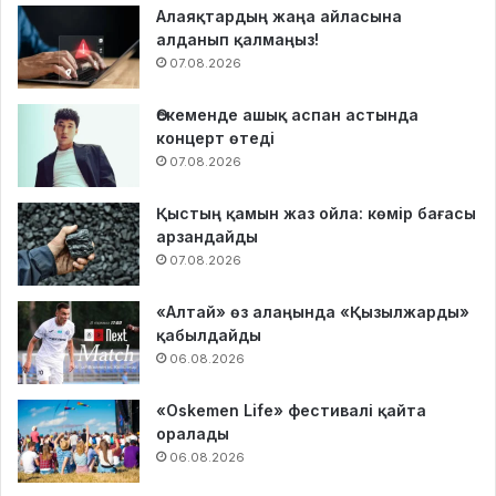
Алаяқтардың жаңа айласына
алданып қалмаңыз!
07.08.2026
Өскеменде ашық аспан астында
концерт өтеді
07.08.2026
Қыстың қамын жаз ойла: көмір бағасы
арзандайды
07.08.2026
«Алтай» өз алаңында «Қызылжарды»
қабылдайды
06.08.2026
«Oskemen Life» фестивалі қайта
оралады
06.08.2026