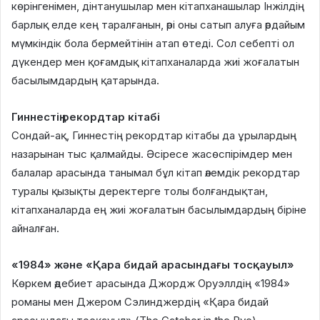
көрінгенімен, дінтанушылар мен кітапханашылар Інжілдің
барлық елде кең таралғанын, әрі оны сатып алуға әрдайым
мүмкіндік бола бермейтінін атап өтеді. Сол себепті ол
дүкендер мен қоғамдық кітапханаларда жиі жоғалатын
басылымдардың қатарында.
Гиннестің рекордтар кітабі
Сондай-ақ, Гиннестің рекордтар кітабы да ұрылардың
назарынан тыс қалмайды. Әсіресе жасөспірімдер мен
балалар арасында танымал бұл кітап әлемдік рекордтар
туралы қызықты деректерге толы болғандықтан,
кітапханаларда ең жиі жоғалатын басылымдардың біріне
айналған.
«1984» және «Қара бидай арасындағы тосқауыл»
Көркем әдебиет арасында Джордж Оруэллдің «1984»
романы мен Джером Сэлинджердің «Қара бидай