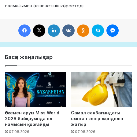
салмағымен өлшенетінін көрсетеді.
Facebook
X
LinkedIn
VKontakte
Odnoklassniki
Skype
Messeng
Басқа жаңалықтар
Өскемен аруы Miss World
Самал саябағындағы
2026 байқауында ел
сынған көпір жөнделіп
намысын қорғайды
жатыр
07.08.2026
07.08.2026