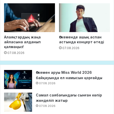
Алаяқтардың жаңа
Өскеменде ашық аспан
айласына алданып
астында концерт өтеді
қалмаңыз!
07.08.2026
07.08.2026
Өскемен аруы Miss World 2026
байқауында ел намысын қорғайды
07.08.2026
Самал саябағындағы сынған көпір
жөнделіп жатыр
07.08.2026