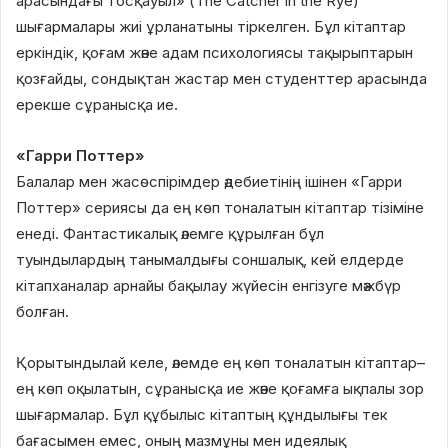
арасындағы тосқауыл» (The Catcher in the Rye)
шығармалары жиі ұрланатыны тіркелген. Бұл кітаптар
еркіндік, қоғам және адам психологиясы тақырыптарын
қозғайды, сондықтан жастар мен студенттер арасында
ерекше сұранысқа ие.
«Гарри Поттер»
Балалар мен жасөспірімдер әдебиетінің ішінен «Гарри
Поттер» сериясы да ең көп тоналатын кітаптар тізіміне
енеді. Фантастикалық әлемге құрылған бұл
туындылардың танымалдығы соншалық, кей елдерде
кітапханалар арнайы бақылау жүйесін енгізуге мәжбүр
болған.
Қорытындылай келе, әлемде ең көп тоналатын кітаптар–
ең көп оқылатын, сұранысқа ие және қоғамға ықпалы зор
шығармалар. Бұл құбылыс кітаптың құндылығы тек
бағасымен емес, оның мазмұны мен идеялық